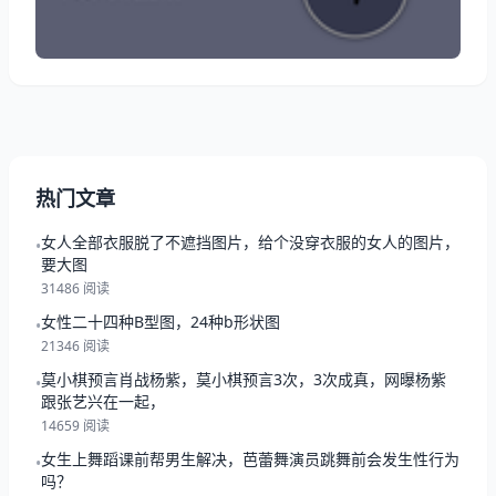
运势： ★★★★★（五星稳固，坚不可摧） 事学业
★★★★☆（天赋与努力并存，值得赞赏。） 财富运
势
热门文章
女人全部衣服脱了不遮挡图片，给个没穿衣服的女人的图片，
•
要大图
31486 阅读
女性二十四种B型图，24种b形状图
•
21346 阅读
莫小棋预言肖战杨紫，莫小棋预言3次，3次成真，网曝杨紫
•
跟张艺兴在一起，
14659 阅读
女生上舞蹈课前帮男生解决，芭蕾舞演员跳舞前会发生性行为
•
吗？