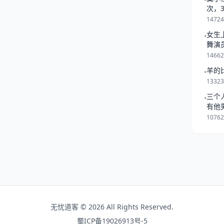
•
日项目 评分/详情/配对 综合运
次，
绩，不可懈怠） 事业学业
一起
1472
女生
•
舞演
1466
羊的
•
1332
三个
•
有他
是跟
1076
无忧道客 © 2026 All Rights Reserved.
蜀ICP备19026913号-5