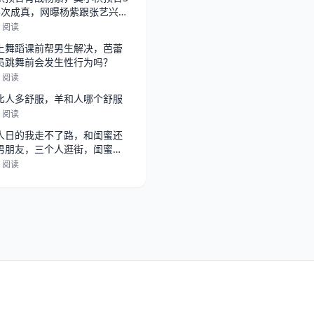
3次成真，网曝杨紫跟张艺兴在
，
4 阅读
上舞蹈课前帮男生解决，芭蕾
员跳舞前会发生性行为吗？
2 阅读
比人多舒服，羊和人哪个舒服
3 阅读
人日的我走不了路，和闺蜜还
男朋友，三个人逛街，闺蜜总
她男朋
2 阅读