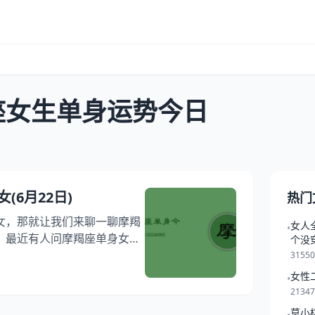
座女生单身运势今日
(6月22日)
热门
女，那就让我们来聊一聊摩羯
女人
•
，最近有人问摩羯座单身女生
个没
想问一个大家都超关心的话题
3155
势查询，相信您对于这个话题
女性
•
羯座女生今日运势单身解读，
2134
座女生单身运势今日吧！ 摩羯
莫小