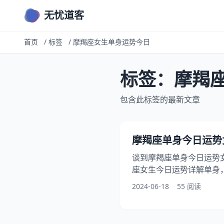
无忧道客
首页
/
标签
/
摩羯座女生单身运势今日
标签：摩羯
包含此标签的最新文章
摩羯座单身今日运势女
谈到摩羯座单身今日运势
座女生今日运势详解单身
今日运势如何，其实，还
2024-06-18
55 阅读
是摩羯座女生单身今日运
感兴趣，下面为你详解摩
请耐心阅读6月22日摩羯