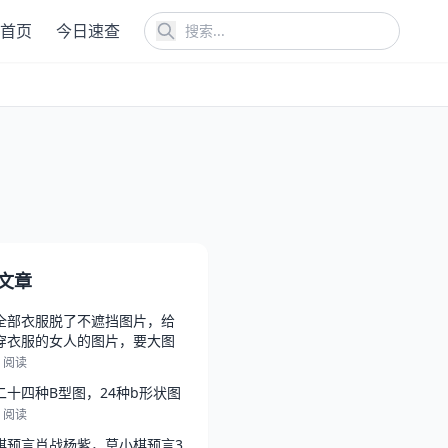
首页
今日速查
文章
全部衣服脱了不遮挡图片，给
穿衣服的女人的图片，要大图
0 阅读
二十四种B型图，24种b形状图
7 阅读
棋预言肖战杨紫，莫小棋预言3