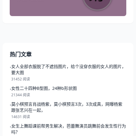
项目 评分/详情/配对 综合运势： ★★★★★（五星之
选，卓越之路） 事业学业：
热门文章
女人全部衣服脱了不遮挡图片，给个没穿衣服的女人的图片，
•
要大图
31452 阅读
女性二十四种B型图，24种b形状图
•
21344 阅读
莫小棋预言肖战杨紫，莫小棋预言3次，3次成真，网曝杨紫
•
跟张艺兴在一起，
14631 阅读
女生上舞蹈课前帮男生解决，芭蕾舞演员跳舞前会发生性行为
•
吗？