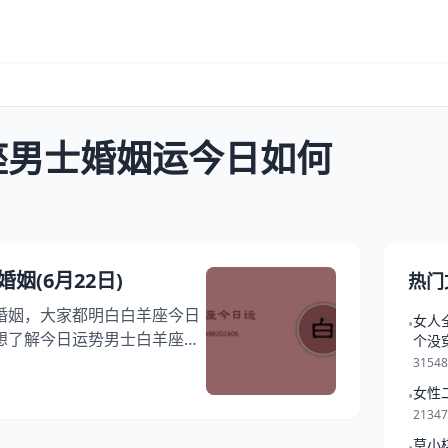
座男士婚姻运今日如何
姻(6月22日)
热门
婚姻，大家都明白白羊座今日
女人
•
想了解今日运势男士白羊座婚
个没
羊座男士婚姻运今日如何，本
3154
运男性解读，跟随我们一起探
女性
•
婚姻运势吧！ 白羊座6月22
2134
分/详情/配对 整体运势：
莫小