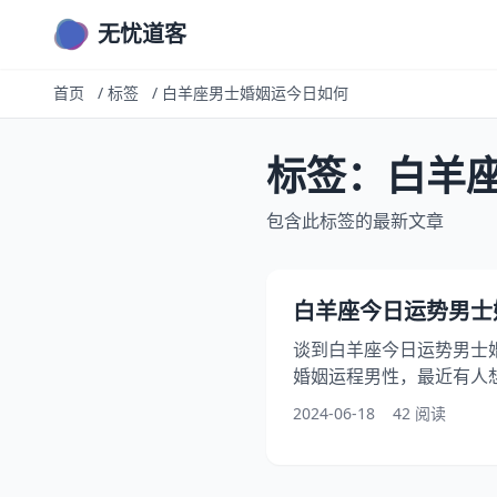
无忧道客
首页
/
标签
/
白羊座男士婚姻运今日如何
标签：白羊
包含此标签的最新文章
白羊座今日运势男士婚
谈到白羊座今日运势男士
婚姻运程男性，最近有人
姻，再者，还有人想问白
2024-06-18
42 阅读
文将介绍白羊座今日婚姻
讨6月22日白羊座男士今日
日运势一览表 今日项目 评