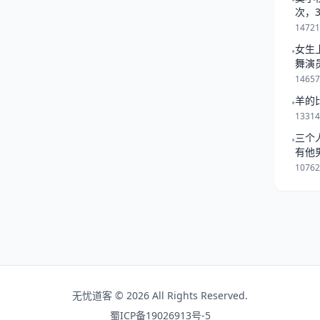
•
光芒万丈） 事学业
次，
力强，但需加强团队协作能
一起
1472
女生
•
舞演
1465
羊的
•
1331
三个
•
有他
是跟
1076
无忧道客 © 2026 All Rights Reserved.
蜀ICP备19026913号-5