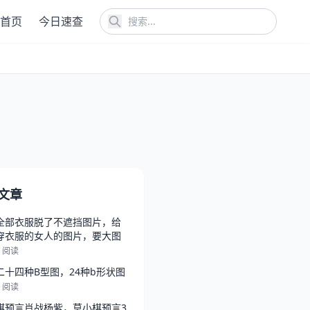
首页
今日速查
文章
全部衣服脱了不遮挡图片，给
穿衣服的女人的图片，要大图
8 阅读
二十四种B型图，24种b形状图
7 阅读
棋预言肖战杨紫，莫小棋预言3