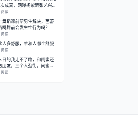
3次成真，网曝杨紫跟张艺兴在
，
1 阅读
上舞蹈课前帮男生解决，芭蕾
员跳舞前会发生性行为吗？
7 阅读
比人多舒服，羊和人哪个舒服
4 阅读
人日的我走不了路，和闺蜜还
男朋友，三个人逛街，闺蜜总
她男朋
2 阅读