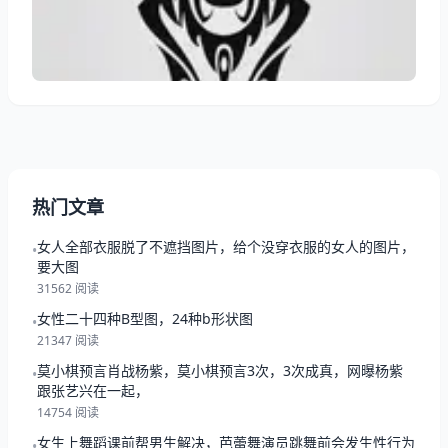
投资人一致好评。这种精准预测正是水墨先生每日运势
查询吸引280万用户的核心秘诀。 一、2025生肖今日
吉凶榜（附避坑指南） 根据水墨先生大数据监测
热门文章
女人全部衣服脱了不遮挡图片，给个没穿衣服的女人的图片，
•
要大图
31562 阅读
女性二十四种B型图，24种b形状图
•
21347 阅读
莫小棋预言肖战杨紫，莫小棋预言3次，3次成真，网曝杨紫
•
跟张艺兴在一起，
14754 阅读
女生上舞蹈课前帮男生解决，芭蕾舞演员跳舞前会发生性行为
•