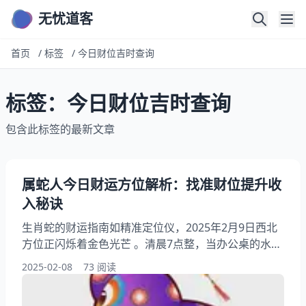
无忧道客
首页
/
标签
/
今日财位吉时查询
标签：今日财位吉时查询
包含此标签的最新文章
属蛇人今日财运方位解析：找准财位提升收
入秘诀
生肖蛇的财运指南如精准定位仪，2025年2月9日西北
方位正闪烁着金色光芒 。清晨7点整，当办公桌的水晶
摆件被第一缕阳光照亮时，属蛇人李娜的手机同时收到
2025-02-08
73 阅读
了季度奖金到账提醒——这难道只是巧合？本文将揭晓
生肖蛇今日财运方位 的三大核心规律，从传统风水到