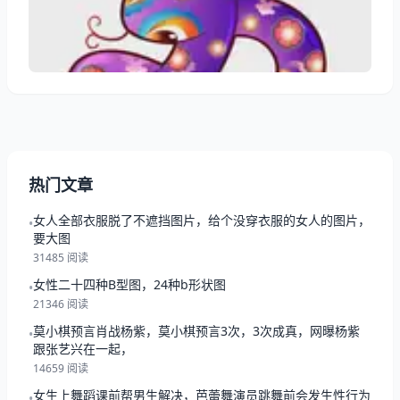
现代行为学，教您用三种简单方法抓住今日最佳求财时
机。 生肖蛇财运方向：今日掘金全攻略 一、精准财位
锁定（今日吉时+地理方位） 二
热门文章
女人全部衣服脱了不遮挡图片，给个没穿衣服的女人的图片，
•
要大图
31485 阅读
女性二十四种B型图，24种b形状图
•
21346 阅读
莫小棋预言肖战杨紫，莫小棋预言3次，3次成真，网曝杨紫
•
跟张艺兴在一起，
14659 阅读
女生上舞蹈课前帮男生解决，芭蕾舞演员跳舞前会发生性行为
•