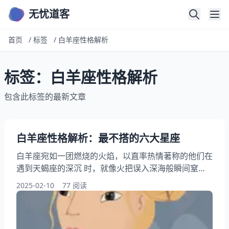
无忧道客
首页
/
标签
/
白羊座性格解析
标签：白羊座性格解析
包含此标签的最新文章
白羊座性格解析：最不搭的六大星座
白羊座宛如一团燃烧的火焰，以直率热情著称的他们在
遇到天蝎座的深沉 时，就像火把误入深海般瞬间窒
息。本文将用5组真实场景拆解白羊座为何与巨蟹座过
2025-02-10
77 阅读
度敏感 天生不合拍，更会通过心理学实验数据说明他
们与金牛座价值观冲突 的底层逻辑，为12星座中最鲜
明的性格碰撞提供全新视角。 白羊座性格矛盾点解析