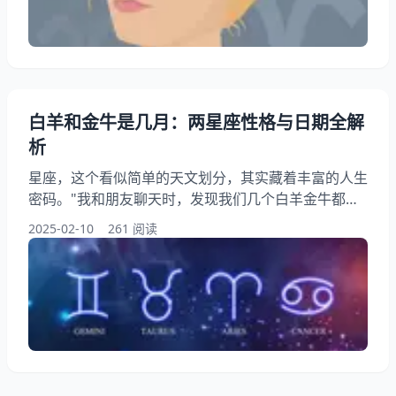
一、天蝎座：隐藏控制欲引爆冲突 二、巨蟹座：过度
敏感筑起心墙 三、金牛座
白羊和金牛是几月：两星座性格与日期全解
析
星座，这个看似简单的天文划分，其实藏着丰富的人生
密码。"我和朋友聊天时，发现我们几个白羊金牛都是
3、4月生日"，许多人在星座查询时都会产生类似疑
2025-02-10
261 阅读
惑。今天就从占星学、性格特质到生活解密等维度，带
大家完整了解这两个星座的月份划分究竟藏着哪些秘
密。 星座知识全导航： 一、星座月份查询表：准确划
分法 二、白羊vs金牛性格：水火土元素的碰撞 三、恋
爱模式解密：冲动与慢热的情感对决