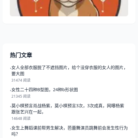
码 二、2025年要注意的三件事 三、挂件颜色别随便挑
四、鸡兔同笼未必相冲 五、窗帘换个色也算改运
热门文章
女人全部衣服脱了不遮挡图片，给个没穿衣服的女人的图片，
•
要大图
31474 阅读
女性二十四种B型图，24种b形状图
•
21345 阅读
莫小棋预言肖战杨紫，莫小棋预言3次，3次成真，网曝杨紫
•
跟张艺兴在一起，
14648 阅读
女生上舞蹈课前帮男生解决，芭蕾舞演员跳舞前会发生性行为
•
吗？