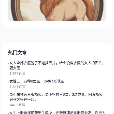
的性格，希望能帮助到大家了解十二生肖性格！ 一、
十二生肖的性格特征及优缺点图片 咱先不说马，说说
生肖这回事儿。就像菜市场的青菜萝卜各有各的样
热门文章
女人全部衣服脱了不遮挡图片，给个没穿衣服的女人的图片，
•
要大图
31517 阅读
女性二十四种B型图，24种b形状图
•
21346 阅读
莫小棋预言肖战杨紫，莫小棋预言3次，3次成真，网曝杨紫
•
跟张艺兴在一起，
14695 阅读
女生上舞蹈课前帮男生解决，芭蕾舞演员跳舞前会发生性行为
•