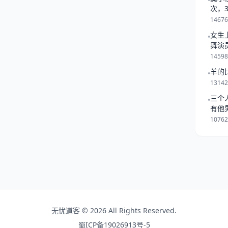
•
12年 转一圈。最近这几个虎
次，
一起
出生的现在2岁 （虚岁3岁）
1467
刚上初中
女生
•
舞演
1459
羊的
•
1314
三个
•
有他
是跟
1076
无忧道客 © 2026 All Rights Reserved.
蜀ICP备19026913号-5