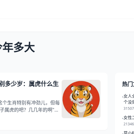
今年多大
别多少岁：属虎什么生
热门
女人
•
个没
这个生肖特别有冲劲儿，但每
3150
子属虎的吧？几几年的啊"，
年份和年龄对应关系挺迷糊
女性
•
家小虎崽的本命年，干脆把这
2134
属虎的有哪些年份分别多少岁
莫小