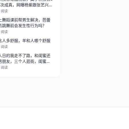
3次成真，网曝杨紫跟张艺兴在
，
6 阅读
上舞蹈课前帮男生解决，芭蕾
员跳舞前会发生性行为吗？
8 阅读
比人多舒服，羊和人哪个舒服
2 阅读
人日的我走不了路，和闺蜜还
男朋友，三个人逛街，闺蜜总
她男朋
2 阅读