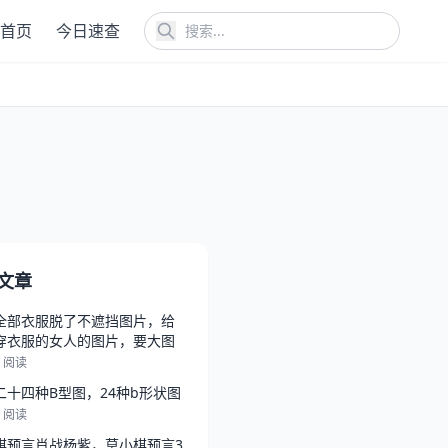
首页
今日速查
文章
全部衣服脱了不遮挡图片，给
穿衣服的女人的图片，要大图
7 阅读
二十四种B型图，24种b形状图
6 阅读
棋预言肖战杨紫，莫小棋预言3