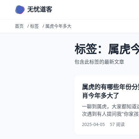
无忧道客
首页
/
标签
/
属虎今年多大
标签：属虎
包含此标签的最新文章
属虎的有哪些年份分
肖今年多大了
一聊到属虎，大家都知道
次遇到有人提问我"你家孩
我就发现很多人其实呢对
2025-04-05
57 阅读
的。昨天刚帮邻居算完他
事儿从头捋一遍。 一、