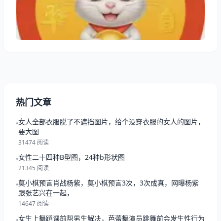
了解1984年金命！ 一、1984年5月属鼠是什么命 那年
农历五月出生的鼠，天干地支是甲子年、庚午月。老一
辈常说这是“屋上之鼠”
热门文章
女人全部衣服脱了不遮挡图片，给个没穿衣服的女人的图片，
•
要大图
31474 阅读
女性二十四种B型图，24种b形状图
•
21345 阅读
莫小棋预言肖战杨紫，莫小棋预言3次，3次成真，网曝杨紫
•
跟张艺兴在一起，
14647 阅读
女生上舞蹈课前帮男生解决，芭蕾舞演员跳舞前会发生性行为
•