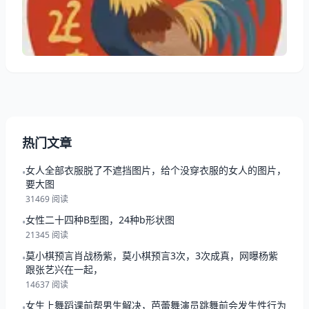
看2025属鸡的年龄表，希望能够帮助到大家了解2025
年龄！ 一、属鸡的2025年多大岁数了 每次遇到问年龄
的问题，总有人掰着手指头数半天
热门文章
女人全部衣服脱了不遮挡图片，给个没穿衣服的女人的图片，
•
要大图
31469 阅读
女性二十四种B型图，24种b形状图
•
21345 阅读
莫小棋预言肖战杨紫，莫小棋预言3次，3次成真，网曝杨紫
•
跟张艺兴在一起，
14637 阅读
女生上舞蹈课前帮男生解决，芭蕾舞演员跳舞前会发生性行为
•