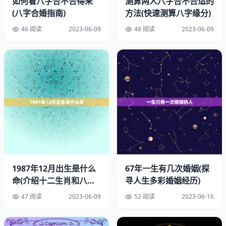
这种方法可以避免盲目的婚姻，减少婚姻失败的风险。
如何看八字合不合得来
测算两人八字合不合适的
(八字合婚指南)
方法(快速测算八字缘分)
2.预测婚姻走势
46 阅读
2023-06-09
48 阅读
2023-06-09
八字合婚不仅可以确定婚姻是否合适，还可以预测婚姻走
势。通过对男女双方的八字进行比较，可以分析两人的命运
走势、事业发展、财运状况等，从而预测婚姻的走势。这种
方法可以帮助夫妻双方更好地规划未来，避免婚姻中出现一
些不必要的纷争和矛盾。
3.提高婚姻幸福指数
八字合婚可以帮助夫妻双方更好地了解彼此的性格、优点和
缺点，从而更好地相处。这种方法可以提高婚姻幸福指数，
1987年12月出生是什么
67年一生有几次婚姻(探
让夫妻双方更加和谐、快乐地生活在一起。
命(介绍十二生肖和八字
寻人生多彩婚姻经历)
命理)
二、八字合婚的缺点
47 阅读
2023-06-09
52 阅读
2023-06-16