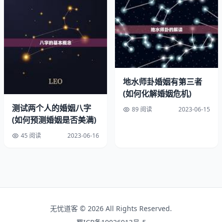
1999年被称为免婚姻的年份，是因为在中国农历的“己卯”
年，即1999年，没有“巳”这个字，而“巳”字与“死”字谐音，
被认为是不吉利的。许多人在这一年选择不结婚，以避免不
影响。
地水师卦婚姻有第三者
(如何化解婚姻危机)
三、免婚姻的影响
测试两个人的婚姻八字
89 阅读
2023-06-15
1.社会心态
(如何预测婚姻是否美满)
45 阅读
2023-06-16
免婚姻的现象在当时引起了广泛的关注和讨论。一些人认为
这是一种迷信，不应该盲从。而另一些人则认为这是一种表
达对未来的担忧和不安的方式。无论如何，这种现象反映了
当时社会心态的一种特殊。
2.婚姻观念
无忧道客 © 2026 All Rights Reserved.