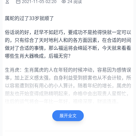
2021-11-05 02:20
24 阅读
属蛇的过了33岁就顺了
俗话说的好，赶早不如赶巧，要成功不是抢得快就一定可以
的，只有综合了天时地利人和的各方面因素，在合适的时间
做对了合适的事情，那么福运将会绵延不断，今天就来看看
哪些生肖大器晚成，后福无穷？
生肖虎：生肖属虎的人在年轻的时候冲动，容易因为感情误
事，加上正义感太强，自身利益受到损害也从不会计较，所
以容易遭到别有用心的小人算计。随着年纪的增长，属虎的
朋友也开始变得成熟精明起来，命格中会出现贵人星帮忙，
往后的运气将会一年比一年好，福缘深厚，财运连连。
生肖猪：属猪的人，多数福禄不缺，从小衣食无忧，但多数
展开全文
会养成花销无度的性格。为人比较情绪化，对事物的热情只
有三分钟热度，早年花费的冤枉钱不在少数，任凭收入再高