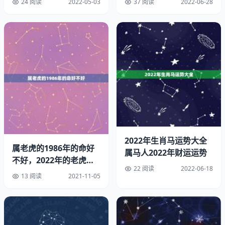
24 阅读
2022-05-03
37 阅读
2022-06-28
生肖马：生肖属马的人在年轻的时候易怒，不善于控制情
绪，所以他们在职场上容易遭到排挤，脾气不好的他们却懒
得解释，只会让误会和矛盾越来越深。随着年纪渐长，属马
的朋友开始懂得运筹帷幄，好好经营人际关系，这将会让他
们在30岁后开始拥有足以帮助他们成功的人脉，年纪越大
越富有。
生肖蛇：生肖蛇的人，聪明伶俐，洞察力非常敏锐。年轻时
2022年生肖马运势大全
属老虎的1986年的命好
虽然才华出众，却遭遇了不少的困难，难以解决，甚至打击
属马人2022年财运运势
不好，2022年的老虎是
了自己的信心。好在40岁后，属蛇人的运势蒸蒸日上，好
22 阅读
2022-06-18
什么命
运源源不断的到来，让人羡慕不已。最幸运的是财运水涨船
13 阅读
2021-11-05
高，有更多致富的商机，收获财富是轻而易举的事，肯定贫
穷。