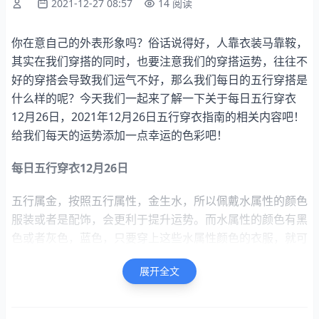
2021-12-27 08:57
14 阅读
你在意自己的外表形象吗？俗话说得好，人靠衣装马靠鞍，
其实在我们穿搭的同时，也要注意我们的穿搭运势，往往不
好的穿搭会导致我们运气不好，那么我们每日的五行穿搭是
什么样的呢？今天我们一起来了解一下关于每日五行穿衣
12月26日，2021年12月26日五行穿衣指南的相关内容吧！
给我们每天的运势添加一点幸运的色彩吧！
每日五行穿衣12月26日
五行属金，按照五行属性，金生水，所以佩戴水属性的颜色
服装或者是配饰，会更利于提升运势。而水属性的颜色有黑
色或者灰色，蓝色，只要穿上这些水属性颜色的衣服，就可
以生旺自己，达到提升运势的目的。当然了，如果不喜欢黑
展开全文
色或者是灰色这些颜色也可以穿白色，杏色，金色的衣服和
鞋子，或者是佩戴金属性的配饰，这样也可以达到生旺自己
的目的。