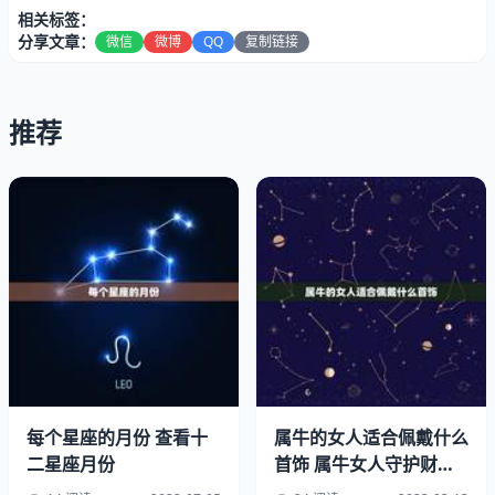
相关标签：
今衣忌选颜色
分享文章：
微信
微博
QQ
复制链接
戊申日五行属金，按照五行属性，木土克金，所以在穿衣方
面需要避开木属性和土属性的衣服颜色，比如说不能穿青色
推荐
绿色的衣服，不能穿棕色的衣服，尽量避开木属性和土属性
的配饰，这样运势就不会受阻，精力会更加的充沛，能够更
好的完成工作和生活。
每个星座的月份 查看十
属牛的女人适合佩戴什么
二星座月份
首饰 属牛女人守护财运
的饰品