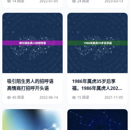
14 阅读
2022-07-05
24 阅读
2023-03-13
虽然很多人觉得改变运势是很难的事情，但是只要关注五行
磁场的改变，能够顺应五行磁场，改变运势就不是难事，
2021年12月26日五行穿衣指南
2021年12月26日 星期日
吸引陌生男人的招呼语
1986年属虎35岁后享
农历辛丑土年 十一月大 廿三日
高情商打招呼开头语
福，1986年属虎人2022
年34岁
庚子土(仲冬)月 戊申土虚成日
40 阅读
2022-06-14
15 阅读
2021-11-05
岁煞南 猴日冲(壬寅)虎
九星：七赤-咸池星(金)-凶神