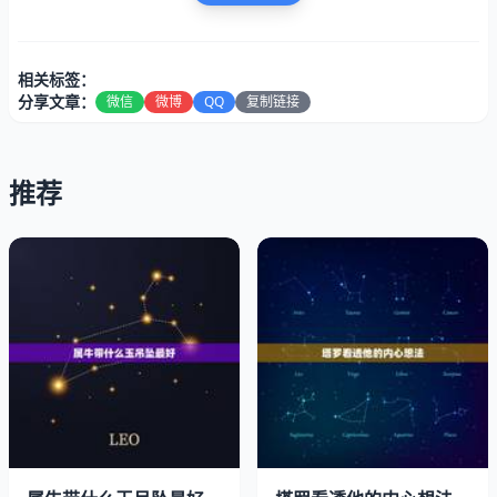
人，但是如果是一旦认定的话，那么都是会有着从一而终
的，而且都是会给到身边的伴侣更加多的安全感（羡慕），
其实从感情上去看，对于生肖牛的人往往都是会对待在感情
相关标签：
上都是注重起承诺的哦，从而也有着说一不二的，更加都会
分享文章：
微信
微博
QQ
复制链接
有着细水长流的一点，但是这种的爱情往往都申可遇不可
求。
推荐