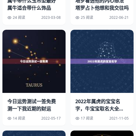
属牛带什么玉吊坠最好
塔罗看透他的内心想法
属牛适合带什么饰品
塔罗占卜他想和我交往吗
24 阅读
2023-03-08
25 阅读
2022-06-21
1985年出生的属牛人爱情运势
1985年出生的属牛人在年轻时桃花运非常好，身边总有异
性追求，但是可能会经历多段感情后才能迈入婚姻殿堂。平
时可以抽空来个家庭旅游或者与伴侣单独约会，不仅能促进
家庭，还可以增加夫妻感情。
今日运势测试一签免费
2022年属虎的宝宝名
1985属牛的人2022年运势及运程
测一下我近期的财运
字，牛宝宝取名大全
2022 款
1985年出生属牛人2022年运势
14 阅读
2022-05-17
17 阅读
2021-11-05
进入2022年，1985年的属牛人，全年运势还是非常值得期