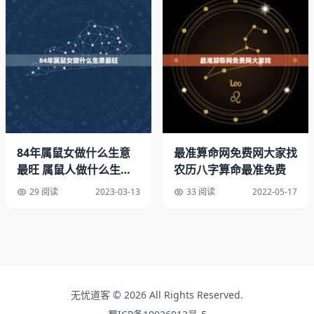
待的。在经历了本命年之后，属牛人在2022年会迎来自己
的小幸运，在工作当中会得到很多好的发展机会。不仅如
此，属牛人的财运也非常喜人，不仅正财稳定，偏财方面的
收获也很充实，生活质量将会有很大的改善。
对于那些有购房购车打算的人来说，这些事情都会得到实
现，并不会感受到太大的经济压力。不过，属牛人在感情方
面要多加注意。尤其对于属牛的女性，平时对伴侣要多一些
耐心，不要动不动就出现急躁的情绪，不然感情很容易出现
84年属鼠女做什么生意
最准算命网免费网大家找
最旺 属鼠人做什么生意
农历八字算命最准免费
裂痕。
最旺
29 阅读
2023-03-13
33 阅读
2022-05-17
1985年出生属牛人2022年事业运势
1985年的属牛人，在2022业发展是非常值得期待的，在工
作当中表现的非常用心，个人能力能够得到的认可与器重。
并且属牛会趁着闲暇时间，努力提升自己，将会得到很多不
错的工作机会。属牛人在2022业运势，可以说是如日中
无忧道客 © 2026 All Rights Reserved.
天。只要用心去对待工作中的问题，脚踏实地做好本职工