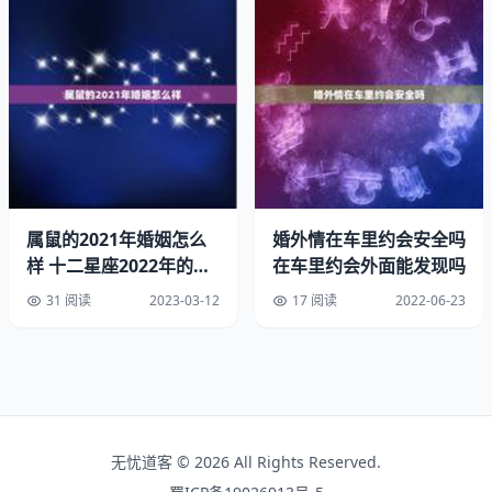
生肖合婚，有参考价值，但不能。在，属相婚配与否有可能
会影响一个人的婚姻。比如有一些新人的属相相冲，家人就
会极力反对，因为长辈们认为属相相冲的情侣，婚后生活会
不融洽。但事实上，对于属相婚配，人们千万不能一味一些
所谓的“断语”，比如：一山不能二虎、什么和什么相见，两
眼泪汪汪、蛇鼠一窝等等。其实这些都是一些妄断的说法，
是不能信的。
属鼠的2021年婚姻怎么
婚外情在车里约会安全吗
属相婚配的各种说法，其实多数是千百年来对世间婚姻的种
样 十二星座2022年的幸
在车里约会外面能发现吗
种案例所做的描述或总结，是为了警醒后来人婚姻相处应有
运颜色
道，互敬互爱才能长久，而不是妄断某些生肖之间不可结
31 阅读
2023-03-12
17 阅读
2022-06-23
婚，影响有缘人的幸福。
可能有读者会问，周围的夫妻中，确实存在属鸡和属狗的经
常吵架，感情不和了。根据笔者推测，很有可能是“鸡犬不
宁”的传统观念深入人心。在二者结合的过程中就被长辈拿
无忧道客 © 2026 All Rights Reserved.
此观念进行阻碍从而制造矛盾。夫妻之间长久相处，总会有