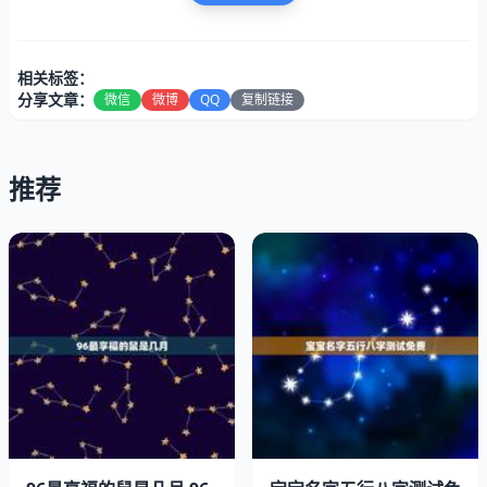
没有反映此人出生时的其它情况，比年月份、日子和时辰
等。
相关标签：
即使是同一个生肖，如果在同一个生肖的十二年里，其年份
分享文章：
微信
微博
QQ
复制链接
的干支五行是一样的，但如果不在同一生肖的十二年里，其
年份的天干又是不一样的。年干的不一样，有时彼此之间也
会产生生克作用，而且天干有时也会增强或减弱生肖地支的
推荐
力度，因而不同生肖之间的婚配，也要具体分析，区别对
待。