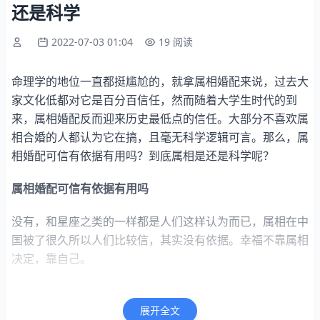
还是科学
2022-07-03 01:04
19 阅读
命理学的地位一直都挺尴尬的，就拿属相婚配来说，过去大
家文化低都对它是百分百信任，然而随着大学生时代的到
来，属相婚配反而迎来历史最低点的信任。大部分不喜欢属
相合婚的人都认为它在搞，且毫无科学逻辑可言。那么，属
相婚配可信有依据有用吗？到底属相是还是科学呢？
属相婚配可信有依据有用吗
没有，和星座之类的一样都是人们这样认为而已，属相在中
国被了很久所以人们比较信，其实没有依据。幸福不靠属相
决定，靠自己。
生肖婚配所依据的十二地支，仅是一个年份的特征，就是生
肖婚配只是反映了这个年份的五行特征，也即性格特点，而
展开全文