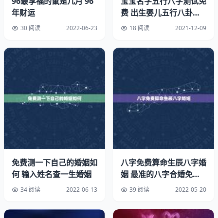
96最享福的鼠是几月 96
宝宝名字五行八字测试免
年财运
费 出生婴儿五行八卦起
名字打分
30 阅读
2022-06-23
18 阅读
2021-12-09
而生肖婚配虽然只反映了一个年份的五行状态，但因这个状
态是婚配的根基，反映了婚配的实质与关键，因而也是具有
相当的参考价值。加之生肖婚配流传很广，操作起来比较简
单，因而具有一定的推广价值。尤其对于年轻人来讲，如果
免费测一下自己的婚姻如
八字免费算命生辰八字婚
掌握了生肖婚配的方法，对自己以后的择偶婚配，便有了相
何 输入姓名查一生婚姻
姻 最准的八字合婚免费
当的参考作用。
的
34 阅读
2022-06-13
39 阅读
2022-05-20
属相是还是科学