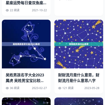
［嫣］
星座运势每日查双鱼座每
日运势
22 阅读
2021-10-22
五行属土的字，漂亮、巧笑嫣然、美好等意思。用作人名意
指美丽，漂亮，笑容甜美之义。
［允］
五行属土的字，指诚实、公正等意思。用作人名意指为人诚
实守信，待人允执其中之义。
【容愉】
“云想衣裳花想容，春风拂槛露华浓”，这里的容字是形容女
子美丽的容颜，愉有愉快、令人身悦的意思。容愉作为缺土
吴姓男孩名字大全2023
财财流月是什么意思，财
的女孩子的名字，既好听又十分有寓意，寓意可以得到美好
属虎 吴姓男宝宝比较有
财流月是什么意思八字
愉悦的感情。
涵养的名字
36 阅读
2023-02-27
121 阅读
2023-05-28
【书羽】