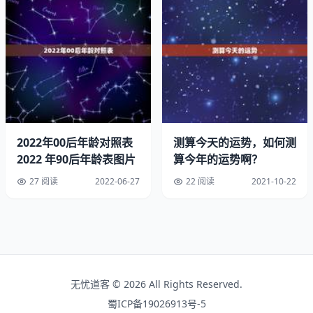
书表示读书、书籍、诗书等含义，羽源自甲骨文，表示羽
毛、羽扇等含义，书羽作为缺土的女孩名字十分好听，可以
理解为，希望这个女孩将来一方面可以喜爱读书，另一方面
的希望她性情柔和。
虎年土属性的字
【文峥】
2022年00后年龄对照表
测算今天的运势，如何测
——“文”字指文采、文化，以此字用作人名字中，寓意名主
2022 年90后年龄表图片
算今年的运势啊？
才华出众，是个聪慧有涵养的人；“峥”字五行山为土属性，
27 阅读
2022-06-27
22 阅读
2021-10-22
同时其蕴含“山”字根，适合属虎男孩取名用字，“峥”本义指
高峻、不平凡，以此字用作男孩名字中，寓意男孩非池中之
物，将来成就不凡，名字整体读音好听，给人端正大气之
感。
【卫轩】
无忧道客 © 2026 All Rights Reserved.
蜀ICP备19026913号-5
——“卫轩”二字音律上悦耳动听，朗朗上口，给人器宇轩昂