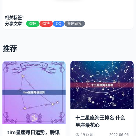
相关标签：
分享文章：
微信
微博
QQ
复制链接
推荐
［恩］
五行属土的字，恩慈、恩情、情谊、恩惠等意思。用作人名
意指仁爱，博爱，包容，博大之义。
［芳］
五行属土的字，香草、花卉、美好、花香等意思。用作人名
十二星座海王排名 什么
意指美好，袅袅婷婷，冰洁玉清之义。
星座最花心
tim星座每日运势，腾讯
19 阅读
2022-06-06