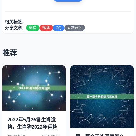
相关标签：
分享文章：
微信
微博
QQ
复制链接
1985年的属牛人在婚前的时候感情经历相对来说是比较少
推荐
的，因为属牛人对待感情谨慎真诚，他们不会随意进入一段
恋情，如果谈恋爱了，就会认真对待，不会朝三暮四，更不
会在外沾花惹草，是非常靠谱稳重的人。属牛人的第一段感
情经历对他们来说是印象最深刻的，也是用情最深的，那个
时候的属牛人懵懂年轻，他们对待感情非常憧憬，在一段感
情当中，属牛人付出了很多，也一直希望感情能够按照自己
的想法进行下去，然而由于太年轻，心智不够成熟，也不够
包容体贴，他们与恋人时常因为琐事发生矛盾，尽管彼此是
很相爱的，但是他们之间总是很难和睦相处，最后双方身心
2022年5月26各生肖运
疲惫，以分手告终。
势，生肖狗2022年运势