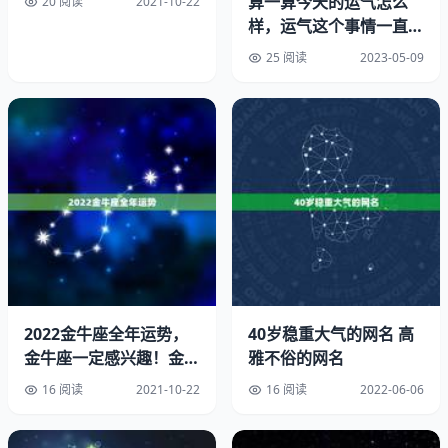
算一算今天的运气怎么
20 阅读
2021-10-22
婚后的属牛男对待伴侣是非常好的，他们会把所有最好的东
样，运气这个事情一直都
西都风险给对方，把对方当成生命中最重要的人来对待。
是人们津津乐道的话题
25 阅读
2023-05-09
1985年的属牛男平时是很有上进心的，他们为了给妻子和
家人更好的生活，哪怕再辛苦都不会有怨言。属牛人的脾气
是比较倔强的，只要是自己的认定的事情，别人很难会让他
们改变。因为性格的原因，属牛人与伴侣之间会发生一些争
执和矛盾，长久的累积，让他们的夫妻感情受到很大影响，
他们的关系在中年左右会出现很大的问题。由于属牛人经常
忙于工作，忽视了对家人的照顾，他们的伴侣会心生埋怨，
时常会因为家庭琐事产生争吵，甚至会大打出手，给家庭带
来了很严重的影响。
1985属牛女的一生婚姻状况如何
2022金牛座全年运势，
40岁稳重大气的网名 高
金牛座一定感兴趣！金牛
雅不俗的网名
迅速结婚
座2021年的星座运势如
16 阅读
2021-10-22
16 阅读
2022-06-06
1985属牛女在非常年轻的时候就会迅速跟自己所爱的人结
婚，她们当时就是太过于冲动，觉得遇到了生命当中对的