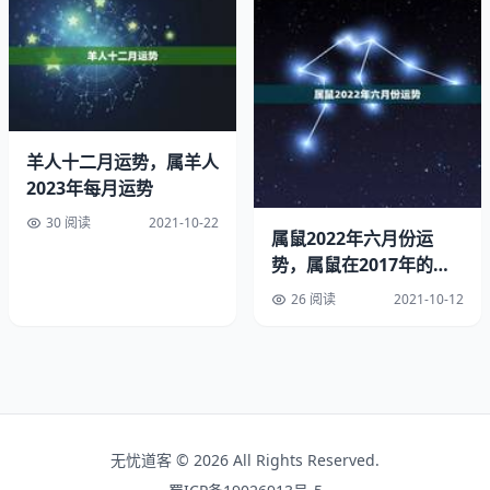
人，就想要赶紧步入婚姻的殿堂，一开始她们的确是非常幸
福的，每天都过得十分的甜蜜，根本就不会去考虑未来怎么
样，更不可能去想会遇到的问题。
发生变故
羊人十二月运势，属羊人
1985属牛女在婚姻进行到某一个阶段的时候会发生变故，
2023年每月运势
这变故可能是有很多原因带来的，其中可能是婚姻双方的某
30 阅读
2021-10-22
一方变心了，想要结束这一段婚姻，也有可能是来自外界的
属鼠2022年六月份运
压力，亦或是一些现实无法抵挡的因素，这一段婚姻可能没
势，属鼠在2017年的运
有办法走到最后。
势
26 阅读
2021-10-12
遭遇坎坷
1985属牛女的婚姻是不可能一帆风顺的，她们总要遭遇一
些坎坷，可能会被异性欺骗，也可能会经历一段时间的甜
蜜，也会突然间就跌入谷底，开始不相信所有的爱情，对于
无忧道客 © 2026 All Rights Reserved.
他人的示好都直接拒绝，有的时候甚至想要自己孤孤单单的