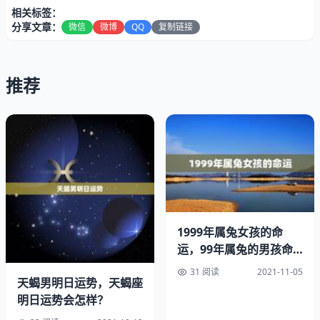
相关标签：
分享文章：
微信
微博
QQ
复制链接
随着时代的发展和的进步，人们对命运和运势的掌握技术也
推荐
越来越高，其中最为深入人心的就是周易的运势测算。周易
运势测算作为一种古老的传统文化，始终传承至今，人们凭
借着其所掌握的文化传承和自身的经验积累，逐渐摸索出了
一些较为可行的测算方法。2023年又将是一个新的一年，
对于喜欢了解自身运势和命运的人来说，周易运势测算将是
一个不错的选择。
周易，是中国古代哲学的重要流派之一，包含了、尚书、毕
升等文化传统的内容，是我国传统文化中的重要组成部分。
1999年属兔女孩的命
其中，作为周易的核心，是一本以卜卦为基础的哲学文献，
运，99年属兔的男孩命
运
被誉为“万物之始”、“道德之源”。给出了一种“道”的观念，
31 阅读
2021-11-05
天蝎男明日运势，天蝎座
“道”就是宇宙的本源和终极原则，经由人对“道”的认识和把
明日运势会怎样？
握，最终达到与“道”的合一。