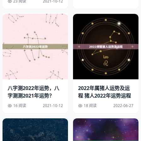
23 阅读
2021-10-12
如何通过周易来测算自身的运势呢？首先需要了解的是，周
易认为宇宙万物变化都服从一个道理，这个道理就是“变
化”。万物的变化有规律可循，在这种变化的规律和形态
中，蕴着一定的“运势”和“命理”。找到这些规律并加以应
用，就可通过周易来测算个人的运势。以下是一些测算的方
法：
一、八字测算法：
八字测算法，是一种通过人的出生年月日时作为基础，来推
算个人运势和命格的方法。这种方要通过大量调查和数据分
八字测2022年运势，八
2022年属猪人运势及运
析，将古代的理论与现代科学分析技术相结合，从而得出具
字测测2021年运势？
程 猪人2022年运势运程
有一定科学依据的结论。
16 阅读
2021-10-12
18 阅读
2022-06-27
二、测算法：
测算法又称卜卦测算法，是以卜卦为基础的测算方法。卜卦
是的核心内容之一，其中韦编三绝、梅花易数、四化推步等