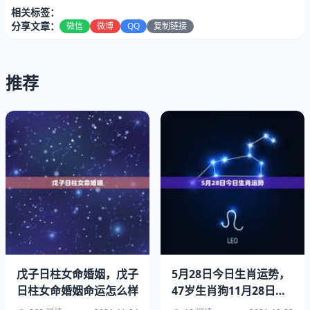
代表了出生时的环境情况和地域气息，从而塑造了个人的性
相关标签：
格和命运。地势的表现形式可能有山水、泥土、岩石等。例
分享文章：
微信
微博
QQ
复制链接
如，如果“时”柱是“寅”，“日”柱是“亥”，那么其地势就被定义
为“山泉”之类的特定类型，并与五行相应，从而影响个人的
推荐
命运和个性。
八字中的地势是怎么得出来的?
地势八字还可以通过命盘来推断，通过五行相生相克原理，
可以看出一个人的命运和性格如何受到地势的影响。例如，
如果地势显示的气息，那么出生的人就会受到水的影响，从
而具有水的性格和命运特征。同理，如果地势显示出火或木
的气息，那么出生的人就会受到火或木的影响。
戊子日柱女命婚姻，戊子
5月28日今日生肖运势，
日柱女命婚姻命运怎么样
47岁生肖狗11月28日中
午1点今年运气怎样好