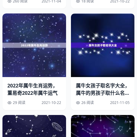
260 阅读
2021-11-04
18 阅读
2021-10-22
2022年属牛生肖运势，
属牛女孩子取名字大全，
董易奇2022年属牛运气
属牛的男孩子取什么名字
好
29 阅读
2021-10-22
26 阅读
2021-11-05
总的来说，地势八字是中华传统命理学非常重要的一个分
支，贯穿于人类的生活和中。它可以帮助人们从地域文化和
物理环境中解析出个人的命运和性格，也是一个文化遗产，
具有极高的历史和文化价值。在现代中，地势八字仍然被广