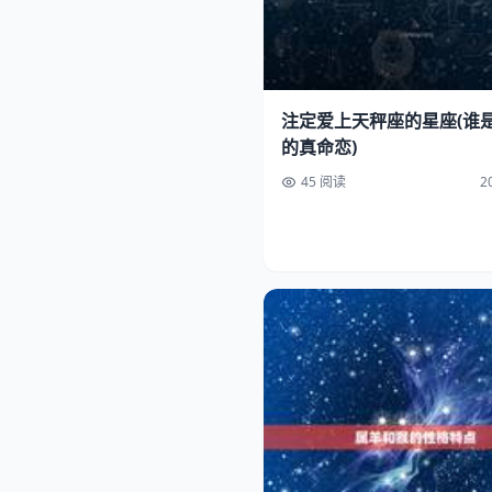
注定爱上天秤座的星座(谁
的真命恋)
45 阅读
2