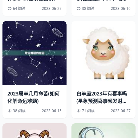
牌哪个更靠谱)
64 阅读
2023-06-27
38 阅读
2023-06-16
2023属羊几月命苦(如何
白羊座2023年有喜事吗
化解命运难题)
(星象预测喜事频发财运
亨通)
38 阅读
2023-06-15
71 阅读
2023-06-27