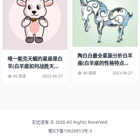
狮子座和射手座男子也是非常默契的一对。他们都非常热爱
自由和冒险，喜欢尝试新的事物和挑战自己。他们可以一起
去旅行、尝试各种新鲜的美食，享受生活的乐趣。
狮子座和射手座男子都非常乐观和积极，他们可以互相鼓
励，共同面对生活中的挑战。他们都非常热爱生命，对未来
了希望和憧憬。他们可以一起制定计划，共同追求自己的梦
陶白白最全星座分析白羊
唯一能克天蝎的星座是白
想。
座(白羊座的性格特点与
羊(白羊座如何战胜天蝎
爱情观解析)
座)
86 阅读
2023-06-27
三、天秤座男子
66 阅读
2023-06-27
狮子座和天秤座男子也是非常适合的一对。他们都非常注重
自己的形象和外表，喜欢在众人面前展现自己的魅力。他们
可以一起参加各种社交活动，展现自己的风采，让人们对他
们刮目相看。
无忧道客 © 2026 All Rights Reserved.
狮子座和天秤座男子都非常注重公正和平衡，他们可以互相
蜀ICP备19026913号-5
理解和支持。他们都非常注重人际关系，善于处理人际关