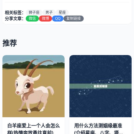
相关标签：
狮子座
男子
星座
分享文章：
微信
微博
QQ
复制链接
推荐
狮子座和白羊座男子是非常的组合。两个星座都了热情和活
力，他们可以在一起创造出无数的火花。狮子座的自信和领
导才能可以很好地平衡白羊座的冲动和好斗性格。他们在一
起可以互相激励，共同追求自己的目标。
狮子座和白羊座男子都非常注重自己的形象和外表，他们都
喜欢在众人面前展现自己的魅力。他们可以一起参加各种社
交活动，展现自己的风采，让人们对他们刮目相看。
白羊座爱上一个人会怎么
用什么方法测姻缘最准
二、射手座男子
样(热情奔放勇往直前)
(介绍星座、八字、塔罗