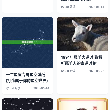
40 阅读
2023-06-14
属羊女是一个非常有心的女性，她们非常注重家庭和婚姻的
稳定和幸福。有心、有担当的男性是属羊女最合适的婚配对
象之一。这样的男性不仅能够承担起家庭的和义务，还能够
给予属羊女足够的安全感和信任感。
三、有事业心的男性
属羊女是一个非常有事业心的女性，她们渴望自己的另一半
1991年属羊大运时间(解
也有一定的事业追求和成就感。有事业心、有追求的男性是
析属羊人的幸运时刻)
属羊女最合适的婚配对象之一。这样的男性不仅能够理解属
羊女的事业追求，还能够给予她们足够的支持和鼓励。
60 阅读
2023-06-23
十二星座专属星空壁纸
(打造属于你的星空世界)
四、有共同爱男性
54 阅读
2023-06-14
属羊女是一个非常注重生活品质和情感的女性，她们希望自
己的另一半也能够和自己有共同的爱好和兴趣。有共同爱
好、能够和属羊女产生共鸣的男性是属羊女最合适的婚配对