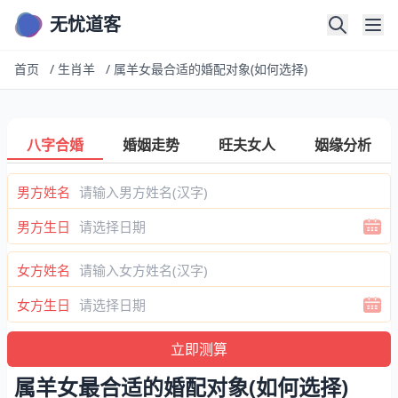
无忧道客
首页
/
生肖羊
/
属羊女最合适的婚配对象(如何选择)
八字合婚
婚姻走势
旺夫女人
姻缘分析
男方姓名
男方生日
女方姓名
女方生日
属羊女最合适的婚配对象(如何选择)