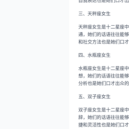
自我表达也是她们口才出
三、天秤座女生
天秤座女生是十二星座中
通，她们的话语往往能够
和社交方法也是她们口才
四、水瓶座女生
水瓶座女生是十二星座中
想，她们的话语往往能够
分析也是她们口才出众的
五、双子座女生
双子座女生是十二星座中
辞，她们的话语往往能够
捷和灵活性也是她们口才