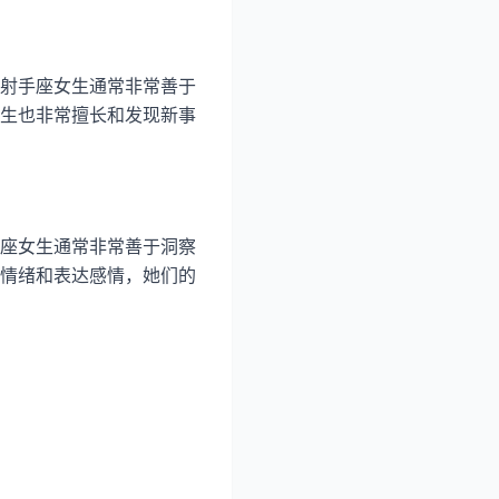
射手座女生通常非常善于
生也非常擅长和发现新事
座女生通常非常善于洞察
情绪和表达感情，她们的