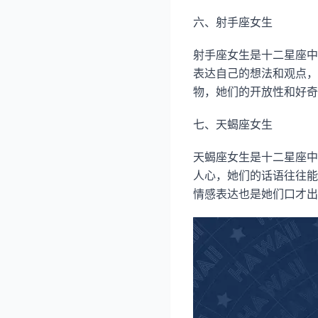
六、射手座女生
射手座女生是十二星座中
表达自己的想法和观点，
物，她们的开放性和好奇
七、天蝎座女生
天蝎座女生是十二星座中
人心，她们的话语往往能
情感表达也是她们口才出