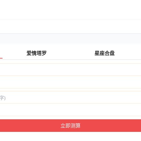
爱情塔罗
星座合盘