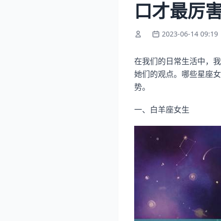
口才最厉害
2023-06-14 09:19
在我们的日常生活中，我
她们的观点。哪些星座女
势。
一、白羊座女生