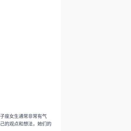
子座女生通常非常有气
己的观点和想法，她们的