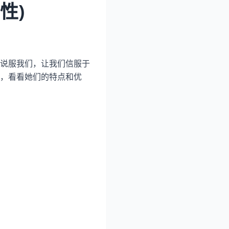
性)
说服我们，让我们信服于
，看看她们的特点和优