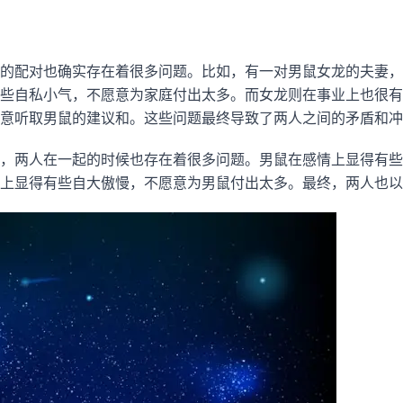
的配对也确实存在着很多问题。比如，有一对男鼠女龙的夫妻，
些自私小气，不愿意为家庭付出太多。而女龙则在事业上也很有
意听取男鼠的建议和。这些问题最终导致了两人之间的矛盾和冲
，两人在一起的时候也存在着很多问题。男鼠在感情上显得有些
上显得有些自大傲慢，不愿意为男鼠付出太多。最终，两人也以