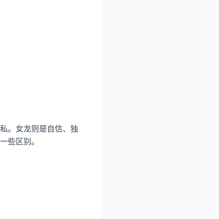
私。女龙则是自信、独
一些区别。