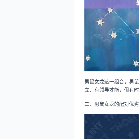
男鼠女龙这一组合，男鼠
立、有领导才能，但有时
二、男鼠女龙的配对优劣