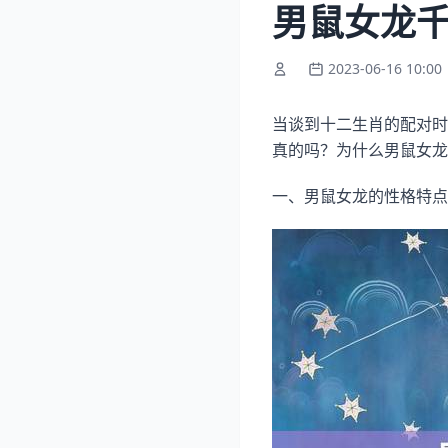
男鼠女龙千
2023-06-16 10:00
当谈到十二生肖的配对时
真的吗？为什么男鼠女龙
一、男鼠女龙的性格特点