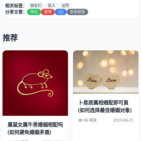
相关标签：
朋友们
鼠人
运势
分享文章：
微信
微博
QQ
复制链接
推荐
一、事业运势
1972年属鼠人的朋友们，你们的事业运势在今年将会有所
提升。你们在工作中会表现出色，得到上司和同事的认可和
赞赏。你们的努力和付出将会得到回报，有机会得到晋升或
加薪的机会。你们也需要注意自己的情绪管理，避免因为一
卜易居属相婚配即可直
些小事而影响到自己的工作状态。
(如何选择最佳婚姻对象)
66 阅读
2023-06-21
二、财运运势
属鼠女属牛男婚姻相配吗
(如何避免婚姻矛盾)
今年，属鼠人的朋友们的财运运势也比较不错。你们可能会