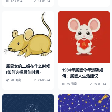
123 阅读
2023-06-24
有一些额外的收入，比如奖金、投资收益等。也需要注意理
财方面的问题，不要盲目跟风投资，要谨慎选择投资项目，
避免因为贪图小利而导致损失。
三、感情运势
在感情方面，属鼠人的朋友们今年的运势比较平稳。已婚的
朋友们，你们的婚姻关系会更加稳定，夫妻之间的感情也会
更加深厚。而单身的朋友们，今年有可能会遇到心仪的对
象，需要注意不要过于急躁，要慢慢培养感情。
属鼠女的二婚在什么时候
1984年属鼠今年运势如
四、健康运势
(如何选择最佳时机)
何：属鼠人生活建议
78 阅读
2023-06-24
在健康方面，属鼠人的朋友们需要注意保持良生活习惯，避
55 阅读
2025-03-14
免过度疲劳和过大。也需要注意饮食健康，避免暴饮暴食和
过度饮酒。如果有身体不适的情况，要及时就医，不要拖延
治疗。