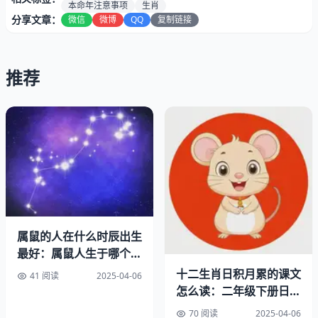
本命年注意事项
生肖
分享文章：
微信
微博
QQ
复制链接
推荐
属鼠年龄要点导读
一、生肖鼠1984年今年多大了
二、农历虚岁的那些坑
三、属鼠人的真实画像
四、本命年该注意啥
五、三十而立后的活法
属鼠的人在什么时辰出生
先说怎么算明白年龄
最好：属鼠人生于哪个时
辰最好
前几天后台有条留言特有意思，有位读者说自己明明是84
十二生肖日积月累的课文
41 阅读
2025-04-06
年生的，可老家亲戚非说他今年40了。这就是典型的
怎么读：二年级下册日积
虚岁
月累子鼠
实岁混淆
。按公历算，2023减1984确实是39周岁，但有些
70 阅读
2025-04-06