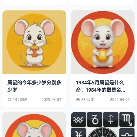
地方习惯用虚岁，出生就算1岁，过了年再加1岁。
如果你是正月生日前出生：虚岁=周岁+2
如果是正月生日后出生：虚岁=周岁+1
那些年踩过的年龄坑
记得有年帮人看流年运势，对方坚持说自己属鼠但年龄对不
上号。后来才发现他
把农历生日当公历登记
，实际出生日期
比户口本早半个月。这种情况在七八十年代特别常见，很多
老人给孩子报户口时都按农历算。
属鼠的今年多少岁分别多
1984年5月属鼠是什么
少岁
命：1984年的鼠是金命
现在年轻人可能不理解，当年农村接生婆接生，记日期都是
还是木命
看墙上的老黄历
141 阅读
2025-03-07
83 阅读
2025-04-06
属鼠人的AB面
接触过不少属鼠的朋友，发现个有趣现象。他们做事确实细
致，但
不像传说中那么抠门
，反而在关键时刻特别仗义。有