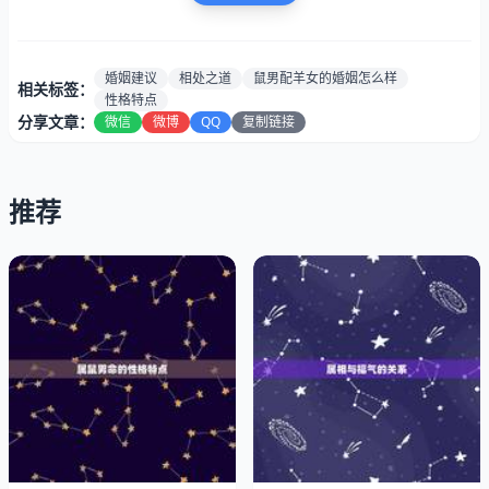
婚姻建议
相处之道
鼠男配羊女的婚姻怎么样
相关标签：
性格特点
分享文章：
微信
微博
QQ
复制链接
推荐
一、性格特点
1、鼠男
鼠男通常聪明、机智、灵活，善于和分析问题。他们有着敏
锐的洞察力和判断力，能够迅速地发现问题的本质和解决方
法。鼠男也非常有野心和进取心，总是追求更高的成就和更