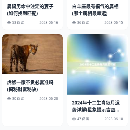
大的成功。
属鼠男命中注定的妻子
白羊座最有福气的属相
2、羊女
(如何找到匹配)
(哪个属相最幸运)
53 阅读
2023-06-16
36 阅读
2023-06-15
羊女通常温柔、善良、体贴，喜欢照顾他人。她们有着敏感
的情感和细腻的感受力，能够深刻地理解他人的需求和感
受。羊女也非常有耐心和毅力，能够坚持不懈地追求自己的
目标。
二、相处之路
1、尊重对方
虎猴一家不贵必富准吗
鼠男和羊女在性格上存在很大的区别，在相处时需要相互尊
(揭秘财富秘诀)
重。鼠男需要理解羊女的温柔和敏感，不要过于冷酷和理
30 阅读
2023-06-20
2024年十二生肖每月运
性，而羊女也需要理解鼠男的野心和进取心，不要过于依赖
势详解(星象提示吉凶随
和软弱。
月变)
47 阅读
2023-06-10
2、善于沟通