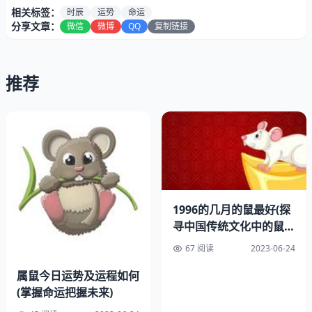
相关标签：
时辰
运势
命运
分享文章：
微信
微博
QQ
复制链接
推荐
一、子时出生的属鼠人
子时是指晚上11点到凌晨1点之间，这个时辰出生的属鼠人
命运。因为子时是一天中阴气最重的时候，而属鼠的人本身
就具有阴性的特质，所以在这个时辰出生的属鼠人会更容易
受到天地之间的阴气所庇佑，从而拥有更命运和运势。
1996的几月的鼠最好(探
二、丑时出生的属鼠人
寻中国传统文化中的鼠年
吉祥物)
67 阅读
2023-06-24
丑时是指凌晨1点到3点之间，这个时辰出生的属鼠人也是
命运不错的。因为丑时是一天中阴气逐渐转为阳气的过渡时
属鼠今日运势及运程如何
期，而属鼠的人本身也具有阴阳平衡的特质，所以在这个时
(掌握命运把握未来)
辰出生的属鼠人会更容易平衡自己的阴阳属性，从而拥有更