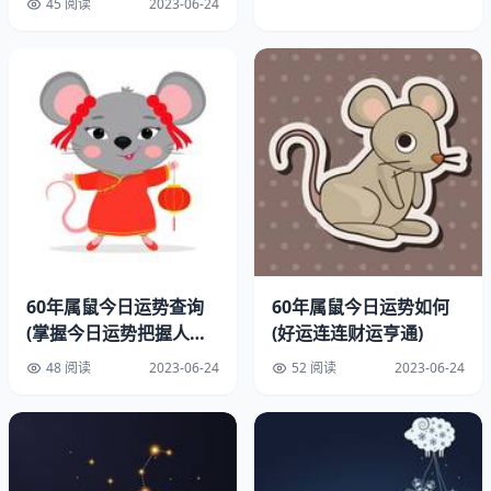
45 阅读
2023-06-24
命运和运势。
三、寅时出生的属鼠人
寅时是指凌晨3点到5点之间，这个时辰出生的属鼠人也是
命运不错的。因为寅时是一天中阳气逐渐升起的时期，而属
鼠的人本身也具有阳性的特质，所以在这个时辰出生的属鼠
人会更容易受到天地之间的阳气所庇佑，从而拥有更命运和
运势。
四、辰时出生的属鼠人
60年属鼠今日运势查询
60年属鼠今日运势如何
(掌握今日运势把握人生
(好运连连财运亨通)
辰时是指早上7点到9点之间，这个时辰出生的属鼠人也是
机遇)
命运不错的。因为辰时是一天中阳气最旺盛的时期，而属鼠
48 阅读
2023-06-24
52 阅读
2023-06-24
的人本身也具有阳性的特质，所以在这个时辰出生的属鼠人
会更容易受到天地之间的阳气所庇佑，从而拥有更命运和运
势。