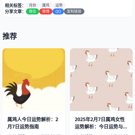
相关标签：
月份
属鸡
运势
分享文章：
微信
微博
QQ
复制链接
推荐
属鸡的人在五月份的事业运势非常不错，有很多机会可以抓
住。是一名创业者，这个月份将会是你梦想的关键时期。你
的创意和想法将会得到认可和支持，而且你的团队也会更加
团结和协作。是一名职场人士，这个月份将会是你展示自己
的机会。你的领导和同事会对你的工作表现给予高度介绍，
这将会为你的职业生涯带来很大的推动力。
二、财运运势
属鸡人今日运势解析：2
2025年2月7日属鸡女性
月7日运势指南
运势解析：今日运势与明
日幸运指南