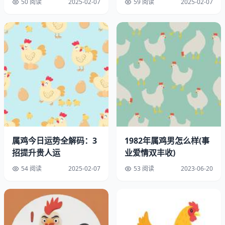
50 阅读
2025-02-07
59 阅读
2025-02-07
属鸡的人在五月份的财运非常亨通，可以说是一个赚钱的好
属鸡今日运势全解码：3
1982年属鸡男怎么样(事
月份。你可能会得到一些意外的收入，或者是得到一些投资
招提升贵人运
业爱情双丰收)
的机会。也需要注意不要过于贪心，要理性投资，避免因为
54 阅读
2025-02-07
53 阅读
2023-06-20
贪图暴利而陷入风险。也需要注意理财规划，合理分配资
金，以保证财富的稳定增长。
三、感情运势