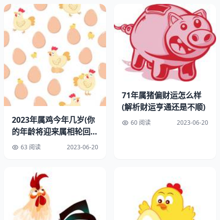
法，实际情况还需要考虑到其他的影响。
三、属鸡人生育的影响
除了五行属性外，属鸡人的生育情况还受到其他的影响。以
下是一些可能会影响属鸡人生育的：
1、年龄：
年龄的增长，女性的生育会逐渐下降。属鸡人如
71年属猪偏财运怎么样
果想要生育健康的孩子，在适当的年龄内进行生育。
(解析财运亨通还是不顺)
2023年属鸡今年几岁(你
2、健康状况：
身体健康状况对生育也有很大的影响。如果
60 阅读
2023-06-20
的年龄将迎来属相轮回的
属鸡人身体不健康，生育的就会降低。
新篇章)
63 阅读
2023-06-20
3、环境：
生活环境和工作环境也会对生育产生影响。如果
属鸡人的生活和工作环境不良，生育的也会受到影响。
四、属鸡人的生育建议
针对属鸡人的生育情况，以下是一些建议：