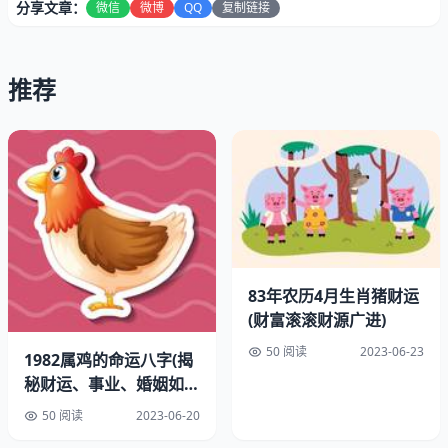
分享文章：
微信
微博
QQ
复制链接
推荐
一、属鸡人的生育情况
作为一个属鸡的人，生育问题一直是我非常关心的话题。根
据中国传统的八字命理学，属鸡人的生育情况与其命中的五
行属性有关。属鸡人的五行属性为金，而金属性的人在生育
方面通常比较困难。属鸡人的生育情况确实值得关注。
83年农历4月生肖猪财运
(财富滚滚财源广进)
二、属鸡人的命中孩子数
50 阅读
2023-06-23
1982属鸡的命运八字(揭
秘财运、事业、婚姻如
根据八字命理学的理论，属鸡人的命中孩子数通常为两个。
何)
这是因为属鸡人的命局中，通常会出现两个子女宫位，这也
50 阅读
2023-06-20
意味着属鸡人有两个机会生育孩子。这只是一种概率上的说