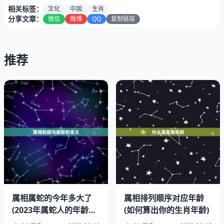
相关标签：
文化
中国
生肖
分享文章：
微信
微博
QQ
复制链接
推荐
一、历史渊源
十二生肖的历史可以追溯到中国古代，据传说，它起源于黄
帝时期。当时，黄帝为了纪念十二位功勋的神兽，将它们作
为代表性的动物，分别对应十二个地支，形成了十二生肖。
这些神兽包括鼠、牛、虎、兔、龙、蛇、马、羊、猴、鸡、
属相属蛇的今年多大了
属相排列顺序对应年龄
狗、猪。
(2023年属蛇人的年龄计
(如何算出你的生肖年龄)
算方法)
时间的推移，十二生肖逐渐成为了中国农历历法的重要组成