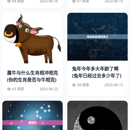
84 阅读
2023-06-16
61 阅读
2023-06-15
部分。在中国传统文化中，十二生肖不仅是人们日常生活中
的常用语言，还与人们的生肖有着密切的关系。有自己的生
肖，而生肖的不同也会影响到一个人的性格、命运等方面。
二、文化意义
十二生肖在中国传统文化中有着深刻的文化意义。它代表了
中国人民对于自然界的敬畏和崇拜。在古代，人们对于自然
界的认识非常有限，很多自然现象都被视为神秘的力量。而
兔年今年多大年龄了啊
十二生肖则将这些神秘的力量化为了具体的形象，使人们更
属牛与什么生肖相冲相克
(兔年已经过去多少年了)
加容易理解和。
(你的生肖是否与牛相克)
39 阅读
2023-06-15
65 阅读
2023-06-23
十二生肖也代表了中国人民对于家庭、社会和的重视。在中
国传统文化中，家庭、社会和都被视为一个整体，应该为整
体的利益而努力。而十二生肖则将这种观念体现得，每个生
肖都有自己的特点和意义，代表着不同的观和人生方法。
三、传统习俗