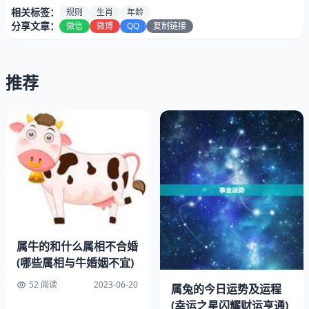
相关标签：
规则
生肖
年龄
分享文章：
微信
微博
QQ
复制链接
一、属兔的年龄计算规则
在中国传统文化中，人们将一生分为12个生肖年，分别是
推荐
鼠、牛、虎、兔、龙、蛇、马、羊、猴、鸡、狗、猪。每个
生肖年的周期为12年，同一生肖年的人在每个周期内都会
有相同的年龄。
对于属兔的朋友们来说，他们的年龄计算规则如下：
1、出生年份除以12，余数为0，则为兔年；余数为1，则为
龙年；余数为2，则为蛇年；余数为3，则为马年；余数为
4，则为羊年；余数为5，则为猴年；余数为6，则为鸡年；
余数为7，则为狗年；余数为8，则为猪年；余数为9，则为
属牛的和什么属相不合婚
鼠年；余数为10，则为牛年；余数为11，则为虎年。
(哪些属相与牛婚姻不宜)
52 阅读
2023-06-20
2、如果出生年份是闰年，且在该年的2月4日（立春）之前
属兔的今日运势及运程
(幸运之星闪耀财运亨通)
出生，则按照上一年的生肖年份计算；如果在2月4日之后