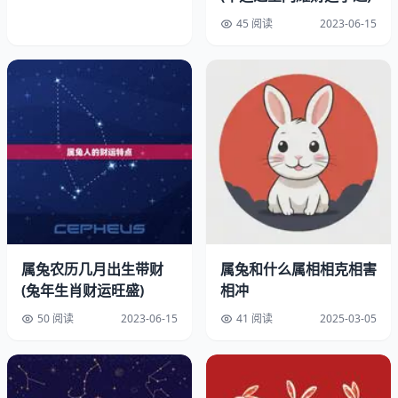
出生，则按照当年的生肖年份计算。
45 阅读
2023-06-15
3、如果出生年份是公历的闰年，在农历中并不是闰年，则
按照农历的正常年份计算。
二、举例说明
以1999年出生的属兔朋友为例，根据上述规则，可以得出
以下：
1、999年是兔年，1999年出生的朋友是属兔的。
属兔农历几月出生带财
属兔和什么属相相克相害
(兔年生肖财运旺盛)
相冲
50 阅读
2023-06-15
41 阅读
2025-03-05