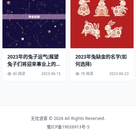
1、999年不是闰年，出生日期在2月4日之前或之后并不影
响属兔的计算。
2023年的兔子运气(展望
2023年兔缺金的名字(如
兔子们将迎来事业上的大
何选择)
2、023年是兔年，届时1999年出生的朋友将年满24岁。
发展)
40 阅读
2023-06-15
78 阅读
2023-06-23
三、注意事项
1、在计算属兔的年龄时，需要注意公历和农历的区别，在
闰年的情况下。
2、如果不确定自己的出生日期，可以通过身份证号码中的
无忧道客 © 2026 All Rights Reserved.
生日信息来计算。
蜀ICP备19026913号-5