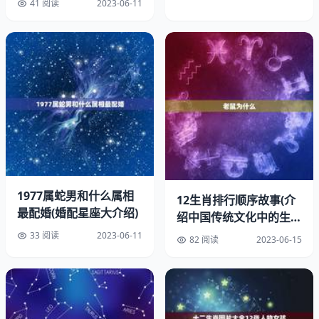
41 阅读
2023-06-11
属龙男与属狗女相害，因为属狗女的性格过于忠诚和坚定，
容易让属龙男感到束缚和压抑。属狗女的保守和传统观念也
会与属龙男的开放和进取心产生冲突，容易引发矛盾和不
和。
1977属蛇男和什么属相
12生肖排行顺序故事(介
四、与属牛女相冲
最配婚(婚配星座大介绍)
绍中国传统文化中的生肖
排名奥秘)
33 阅读
2023-06-11
属龙男与属牛女相冲，因为属牛女的性格过于稳重和保守，
82 阅读
2023-06-15
容易让属龙男感到无趣和压抑。属牛女的固执和顽固也会与
属龙男的自信和野心产生冲突，容易引发矛盾和不和。
五、其他属相