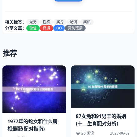
属龙男与属猴女相克，因为属猴女的性格过于独立、自我，
容易与属龙男产生矛盾和冲突。属猴女的聪明才智和机智反
相关标签：
龙男
性格
属龙
配偶
属相
应也会让属龙男感到威胁和不安，容易引发矛盾和争吵。
分享文章：
微信
微博
QQ
复制链接
三、与属狗女相害
推荐
87女兔和91男羊的婚姻
1977年的蛇女和什么属
(十二生肖配对分析)
相最配(配对指南)
26 阅读
2023-06-09