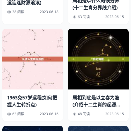
属相是以什么时候分界
运连连财源滚滚)
二、甜美的萝莉头像
(十二生肖分界线介绍)
38 阅读
2023-06-18
63 阅读
2023-06-15
1963兔57岁运程(如何把
属相到底是以立春为准
射手座女性通常拥有一颗年轻、活力的心，甜美的萝莉头像
握人生转折点)
(介绍十二生肖的起源及
也是一个不错的选择。这种头像通常会有一些粉色或者紫色
其与立春的关系)
63 阅读
2023-06-16
48 阅读
2023-06-15
的元素，让人感到温柔和甜美。这种头像也可以让射手座女
性更加年轻、可爱，让人感到亲近和友善。