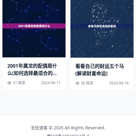
三、清新的花仙子头像
射手座女性通常喜欢大自然和美丽的事物，清新的花仙子头
像也是一个不错的选择。这种头像通常会有一些花朵或者翅
膀的元素，让人感到清新和自由。这种头像也可以让射手座
女性更加自信和美丽，让人感到神秘和迷人。
四、可爱的小动物头像
2001年属龙的配偶是什
看看自己的财运五个马
除了小猫咪头像之外，可爱的小动物头像也是一个不错的选
么(如何选择最适合的伴
(解读财富命运)
择。这种头像通常会有一些小熊、小兔子、小狗等元素，让
侣)
57 阅读
2023-06-11
36 阅读
2023-06-16
人感到温馨和可爱。这种头像也可以让射手座女性更加友善
和可爱，让人感到亲近和温暖。
五、活泼的卡通头像
射手座女性通常喜欢活泼和有趣的事物，活泼的卡通头像也
无忧道客 © 2026 All Rights Reserved.
是一个不错的选择。这种头像通常会有一些卡通人物或者卡