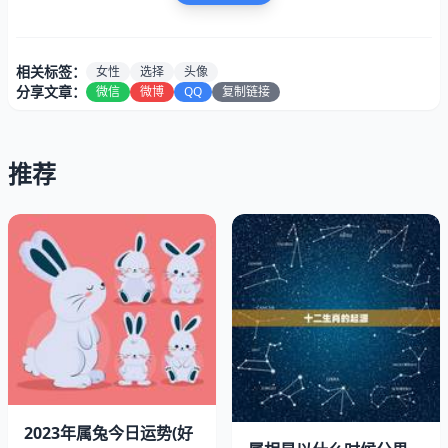
相关标签：
女性
选择
头像
分享文章：
微信
微博
QQ
复制链接
推荐
对于射手座女性来说，一只可爱的小猫咪头像无疑是选择之
一。猫咪的可爱和活泼与射手座女性的性格相得益彰，让人
感到温馨和愉悦。在选择小猫咪头像时，可以选择一些带有
花环或者蝴蝶结的，更加可爱的猫咪头像，让你的社交媒体
账号更加生动有趣。
2023年属兔今日运势(好