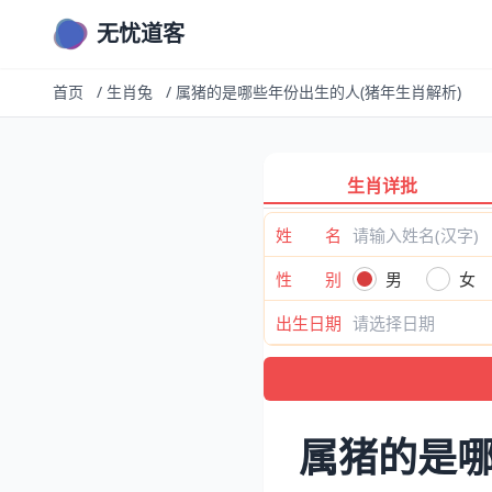
无忧道客
首页
/
生肖兔
/
属猪的是哪些年份出生的人(猪年生肖解析)
生肖详批
姓 名
性 别
男
女
出生日期
属猪的是哪