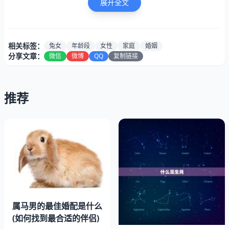
展开全文
相关标签：
兔女
年龄段
女性
家庭
婚姻
分享文章：
微信
微博
QQ
复制链接
对于1999年出生的属兔女来说，25-28岁是一个非常适合结
推荐
婚的年龄段。在这个年龄段，大多数女性已经完成了学业，
开始步入职场，事业逐渐稳定。这个年龄段的女性心态也比
较成熟，对于婚姻和家庭有了更清晰的认识和规划。
二、28-30岁：经济独立，婚姻更稳定
28-30岁是一个女性经济独立的年龄段，这个时候的女性已
经有了一定的积蓄和经济基础，可以更好地承担起家庭的。
这个年龄段的女性对于婚姻和家庭的认识更加详细，婚姻也
属马男的最佳婚配是什么
更加稳定。
(如何找到最合适的伴侣)