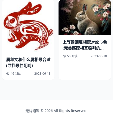
需要认真考虑自己的职业、经济和家庭状况，并且要与伴侣
充分沟通，共同规划未来的生活。要保持积极的心态和良心
理，相信自己能够找到最适合自己的婚姻和家庭。
除了年龄之外，属兔女在选择结婚对象时也需要注意一些问
题。要选择一个与自己性格、兴趣爱好相符合的伴侣，能够
上等婚姻属相配对蛇与兔
相互理解和支持。要选择一个有感和家庭观念的伴侣，能够
(完美匹配相互吸引的两
一起承担起家庭的和义务。要选择一个与自己观相符合的伴
个属相)
侣，能够共同追求幸福和美未来。
50 阅读
2023-06-18
属羊女和什么属相最合适
(寻找最佳配对)
对于1999年出生的属兔女来说，选择一个合适的结婚年龄
46 阅读
2023-06-18
和伴侣非常重要。需要根据自己的实际情况和需求来选择，
同时也需要注意一些问题，才能够找到最适合自己的婚姻和
家庭。希望本文能够对属兔女们有所帮助，祝愿大家都能够
找到自己的幸福。
无忧道客 © 2026 All Rights Reserved.