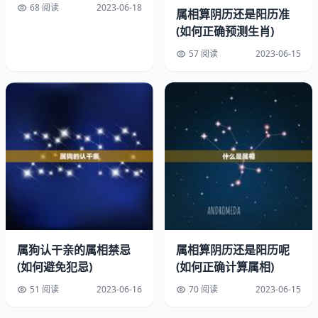
68 阅读
2023-06-18
属相算阴历还是阳历准
三、30-35岁：成熟稳重，家庭感强
(如何正确预测生肖)
对于属兔女来说，30-35岁是一个非常成熟稳重的年龄段。
57 阅读
2023-06-15
在这个年龄段，女性已经有了一定的职业和社会经验，对于
家庭和婚姻的感也更加强烈。这个年龄段的女性也更加懂得
如何处理家庭和事业之间的平衡，能够更好地兼顾两者。
四、35岁：稳定婚姻，家庭幸福
对于属兔女来说，35岁结婚也是一个不错的选择。在这个
年龄段，女性已经有了更加丰富的人生经历，对于婚姻和家
庭的认识更加详细。这个年龄段的女性也更加稳重成熟，能
够更好地处理家庭和事业之间的平衡，让家庭更加幸福美
满。
属狗认干亲的属相禁忌
属相算阴历还是阳历呢
(如何避免犯忌)
(如何正确计算属相)
对于1999年出生的属兔女来说，选择一个合适的结婚年龄
51 阅读
2023-06-16
70 阅读
2023-06-15
非常重要。不同的年龄段有不同的优势和劣势，需要根据自
己的实际情况和需求来选择。无论选择哪个年龄段结婚，都