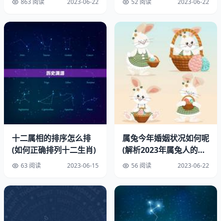
863 阅读
2023-06-22
52 阅读
2023-06-22
不断提升自己的专业和知识水平，才能在职场上更加出色。
属兔人也需要更加注重自己的人际关系，与同事和上司保持
良沟通和合作，才能更好地完成工作任务。
三、属兔人的财运运势
在2023年，属兔人的财运运势有所提升，但也需要更加谨
慎和理性地管理自己的财务。他们需要更加注重自己的理财
规划，合理分配自己的资金，避免过度消费和投资风险。属
兔人也需要更加注重自己的职业发展，通过提升自己的专业
和知识水平，增加自己的收入来源。
十二属相的排序怎么排
属兔今年婚姻状况如何呢
(如何正确排列十二生肖)
(解析2023年属兔人的婚
四、属兔人的感情运势
姻运势)
63 阅读
2023-06-15
56 阅读
2023-06-22
在2023年，属兔人的感情运势相对较好，但也需要更加珍
惜自己的爱情，保持良沟通和信任。他们需要更加注重自己
和伴侣之间的感情，理解和支持对方，才能让感情更加稳
定。属兔人也需要更加注重自己的个人和发展，增加自己的