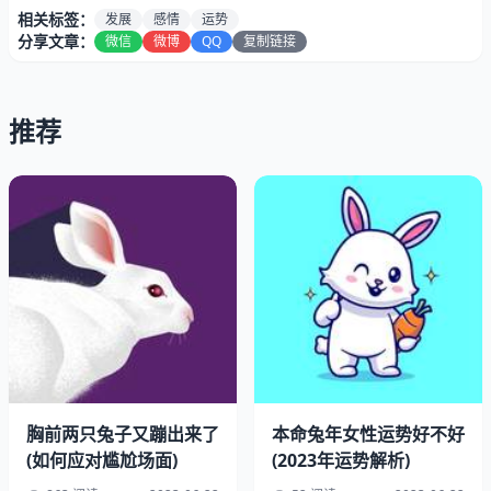
相关标签：
发展
感情
运势
分享文章：
微信
微博
QQ
复制链接
推荐
一、属兔人的基本运势
在2023年，属兔人的基本运势整体上是比较平稳的。他们
的事业和财运都有所提升，但也需要付出更多的努力和耐
心。在感情方面，属兔人需要更加珍惜自己的爱情，保持良
沟通和信任，才能让感情更加稳定。
二、属兔人的事业运势
胸前两只兔子又蹦出来了
本命兔年女性运势好不好
属兔人在2023年的事业运势相对较好，但也需要付出更多
(如何应对尴尬场面)
(2023年运势解析)
的努力和耐心。他们需要更加注重自己的职业规划和发展，