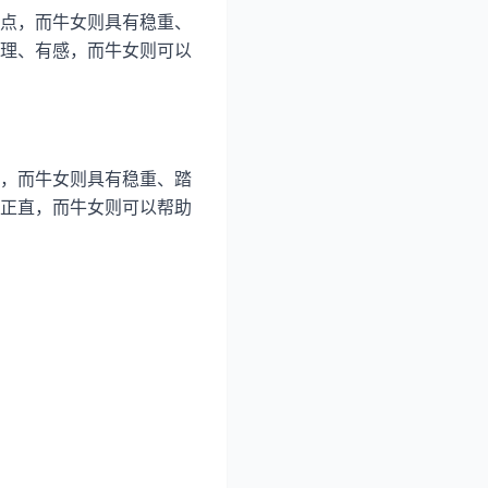
点，而牛女则具有稳重、
理、有感，而牛女则可以
，而牛女则具有稳重、踏
正直，而牛女则可以帮助