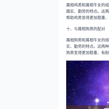
属相鸡男和属相牛女的组
踏实、勤劳的特点。这两
帮助鸡男变得更加稳重、
十、与属相狗男的配对
属相狗男和属相牛女的组
实、勤劳的特点。这两种
狗男变得更加稳重、有耐