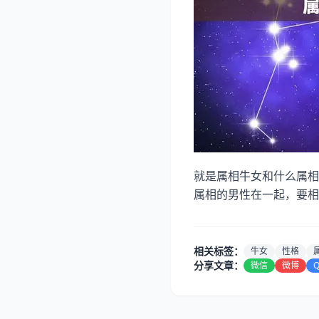
就是属相牛女和什么属相
属相的男性在一起，要相
相关标签：
牛女
性格
分享文章：
微信
微博