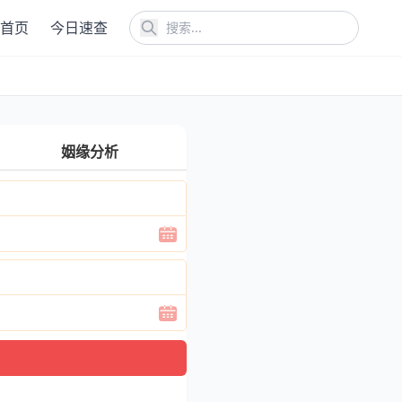
首页
今日速查
姻缘分析