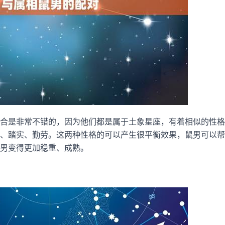
合是非常不错的，因为他们都是属于土象星座，有着相似的性格
、踏实、勤劳。这两种性格的可以产生很平衡效果，鼠男可以帮
男变得更加稳重、成熟。