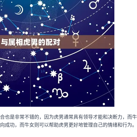
合也是非常不错的，因为虎男通常具有领导才能和决断力，而牛
向成功，而牛女则可以帮助虎男更好地管理自己的情绪和行为。