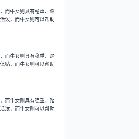
，而牛女则具有稳重、踏
活泼，而牛女则可以帮助
，而牛女则具有稳重、踏
体贴，而牛女则可以帮助
，而牛女则具有稳重、踏
活泼，而牛女则可以帮助