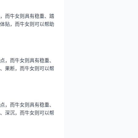
，而牛女则具有稳重、踏
体贴，而牛女则可以帮助
点，而牛女则具有稳重、
、果断，而牛女则可以帮
点，而牛女则具有稳重、
、深沉，而牛女则可以帮