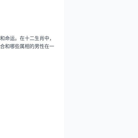
和命运。在十二生肖中，
合和哪些属相的男性在一