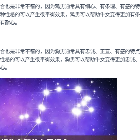
合也是非常不错的，因为鸡男通常具有细心、有条理、有感的特
种性格的可以产生很平衡效果，鸡男可以帮助牛女变得更加有条
有耐心。
合也是非常不错的，因为狗男通常具有忠诚、正直、有感的特点
性格的可以产生很平衡效果，狗男可以帮助牛女变得更加忠诚、
心。