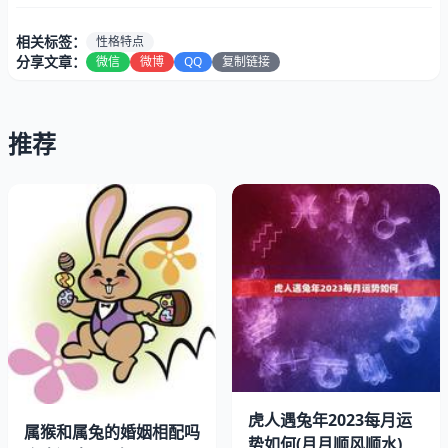
相关标签：
性格特点
分享文章：
微信
微博
QQ
复制链接
推荐
1986年出生的属虎人，性格独立、自信、果断、勇敢，喜
欢冒险和挑战。他们有着强烈的进取心和竞争，不断追求自
我提升和。他们也很有创造力和想象力，善于发现问题和解
决问题。
二、配偶类型
虎人遇兔年2023每月运
属猴和属兔的婚姻相配吗
势如何(月月顺风顺水)