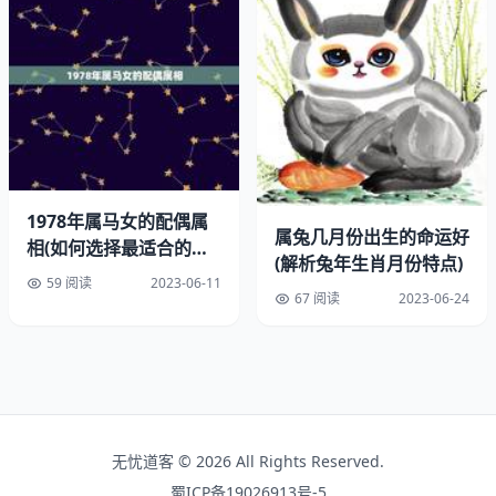
烈的感和家庭观念。他们能够互相理解和支持，共同创造美
家庭生活。
2.属兔人：
属兔人温柔、善良、体贴，能够给予属虎人足够
的关爱和支持。他们有着相似的观和生活方式，能够共同追
求幸福和稳定。
3.属蛇人：
属蛇人聪明、机智、有思想，能够给予属虎人足
够的智慧和启示。他们有着相似的兴趣爱好和生活方式，能
1978年属马女的配偶属
属兔几月份出生的命运好
相(如何选择最适合的伴
够共同享受生活的乐趣。
(解析兔年生肖月份特点)
侣)
59 阅读
2023-06-11
67 阅读
2023-06-24
4.属鼠人：
属鼠人聪明、灵活、机智，能够给予属虎人足够
的智慧和启示。他们有着相似的生活方法和观，能够共同追
求理想和目标。
三、不适合的配偶类型
1.属猴人：
属猴人和属虎人都有着强烈的竞争和进取心，容
无忧道客 © 2026 All Rights Reserved.
易发生冲突和矛盾。
蜀ICP备19026913号-5