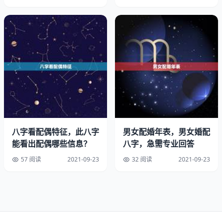
这点也是能从八字当中看出的。
怎么用生辰选结婚日子
传统：自古以来婚姻择吉就是我国从优良传统，也是一直受
到大家的推崇， 存在即合理,所以结婚选择-个好日子是存在
的也是合理的。
组合：结婚就代表原本毫无血缘的两个组成一个家庭， 而
且在以后的几十年里都一起生活，还有会孕育出共同血缘的
小生命,所以我们对这件事务必要更加慎重。因此选择结婚
八字看配偶特征，此八字
男女配婚年表，男女婚配
吉日是非常有意义的事情。
能看出配偶哪些信息？
八字，急需专业回答
57 阅读
2021-09-23
32 阅读
2021-09-23
化解：因为两个人本来有着很大的不同，结合在-起，可能
会有一些冲突或者相克的地方，通过选择一个吉日可以解决
很多婚姻方面的矛盾问题，他们之间的这些现象因此被冲
掉，从而剩下最完美的婚姻。避免了婚姻过程中因为择吉的
事情闹出更多矛盾。