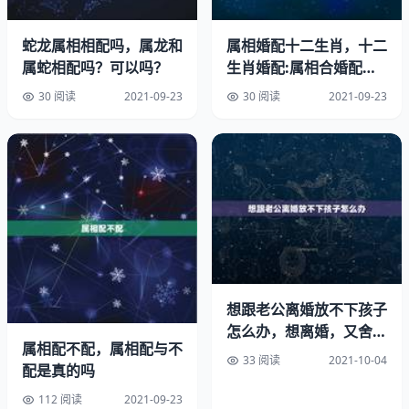
其是流年的年地支又是配偶星的情况下。
蛇龙属相相配吗，属龙和
属相婚配十二生肖，十二
配偶宫或配偶星逢冲
属蛇相配吗？可以吗？
生肖婚配:属相合婚配对
表
30 阅读
2021-09-23
30 阅读
2021-09-23
排除日地支五行为土的人外，当八字夫妻宫逢邻地支刑冲
时，只需要等到大运或者流年解刑解冲的时候，婚期即将来
临;当八字夫妻宫逢邻地支绊合时，只需要等到大运或者流
年冲开绊局的时候，婚期即将来临;当八字配偶星在天干被
合时，只需要等到大运或者流年攻克去除天干的时候，婚期
即将来临;当八字配偶星在地支逢合逢冲逢刑时，那么就要
得到大运流年将这些都解除后，婚期自然会来临。
巳午子申
想跟老公离婚放不下孩子
年上伤官，应该晚点结婚，伤官衰弱，生财星巳午，巳午中
怎么办，想离婚，又舍不
属相配不配，属相配与不
得孩子。我该怎么办？
俱含官杀，故婚不会晚，戊辰年她24岁(文中年龄都是虚
33 阅读
2021-10-04
配是真的吗
岁)，辰为七杀为夫星，与八字构成申子辰三合局，合入夫
宫，所以这一年应该结婚。不过可能会嫁到很远的地方去，
112 阅读
2021-09-23