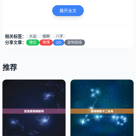
展开全文
相关标签：
大运
婚期
八字
分享文章：
微信
微博
QQ
复制链接
推荐
当日柱与大运亦或流年发生逢合时，比如甲子遇己丑流年，
也就是甲己合、子丑合情况时，婚期即将来临。其次日地支
与流年成三合、半三合、三会局或时，婚期也即将来临，尤