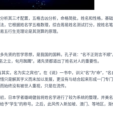
分析其三才配置，五格吉凶分析，命格简批，姓名和性格，基础
法，它根据姓名学五格数理，综合周易姓名测试打分，按姓名笔
易五行生克理论是其测算的原理。
多先贤的哲学思想，是我国的国粹。孔子说：“名不正则言不顺”
一名之立，旬月踟躅”。诸先贤都道出了姓名对人的重要性。
其实，名为实之宾也”。在《说》一书中，训义“名”为“命”，“
惜只是解其字义而未加以发展，更没有与结合起来形成一门专门
而始终没有被世人重视，只是在流传。
初，日本学者雄崎健翁将姓名学进行了较为系统的整理，并美名
给予“学生”的称号。之后，此风传入新加坡、澳门、等地区，