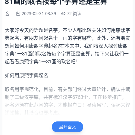
81画的取名按每个字算还是全算
2023-05-31 03:39
72 阅读
大家好今天的话题是名字，不少人都比较关注如何用康熙字
典起名，有朋友问起名十一画的字有哪些，此外，还有朋友
想问如何用康熙字典起名?在本文中，我们将深入探讨康熙
字典1一81画的取名按每个字算还是全算，接下来让我们一
起看看康熙字典1一81画的取名吧！
如何用康熙字典起名
取名用字规范化，目前，有关部门经过大量统计，确认并编
制了二级汉字库，共有标准汉字6763个，正在逐步推广，
起名必须在此范围的字，才能报户口！易读易写，读起来铿
锵顿挫，其谐音也要考虑。
取名字时可参考康熙字典的字义和笔画，因为有些字必须以
展开全文
偏旁部首来算，才能得到正确的笔画。