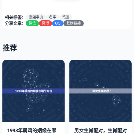
相关标签：
康熙字典
名字
笔画
分享文章：
微信
微博
QQ
复制链接
推荐
康熙字典取名一些讲究：要有灵动力。名字也是取的话都是
很有讲究的，第一，最好就是要让读起来就是很好的产生到
声音里的次产个，就是要好听哦，而且好的名字都是给到人
1993年属鸡的姻缘在哪
男女生肖配对，生肖配对