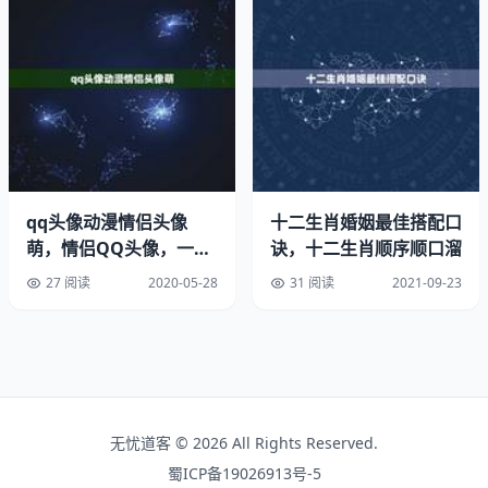
且富有白雪一般的高尚品德。多用于女孩名字中，指女孩冰
肌玉骨，有倾城之姿。
思淼 古有曰“楚思淼茫云水冷，商声清脆管弦秋”，思淼此名
便是取自于此，诗句中情感之细腻浓厚，诗意之美令人难以
忘怀，有志向远大，才思敏捷之美好寓意。
画字可以用于男孩取名字的有彪，晨，梁，笠，笛，晟，
qq头像动漫情侣头像
十二生肖婚姻最佳搭配口
泾，晞。彪，智勇双全，清雅多才，中年劳，晚年吉祥，武
萌，情侣QQ头像，一左
诀，十二生肖顺序顺口溜
官大吉。晨，天生聪明，清雅荣贵，中年成功隆昌，出国之
一右（
27 阅读
2020-05-28
31 阅读
2021-09-23
格，幸福之字。
如何用康熙字典起名?
取名用字规范化，目前，有关部门经过大量统计，确认并编
制了二级汉字库，共有标准汉字6763个，正在逐步推广，
无忧道客 © 2026 All Rights Reserved.
起名必须在此范围的字，才能报户口！易读易写，读起来铿
蜀ICP备19026913号-5
锵顿挫，其谐音也要考虑。