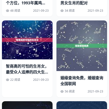
的印象都是深刻的。按照忌讳谐音。
个方位，1993年属鸡和
男女生肖的配对
93年属鸡的配吗
48 阅读
2021-09-23
34 阅读
2021-09-23
棠（五行属木）棠之一字其属性为木，即棠梨，构造颇有端
正之姿，取名笔画数为12，是一个好听清新的康熙字典取
名用字。
避免谐音：父母若打算自己帮宝宝取名字，要注意名字念起
来是否有不雅的谐音。注意字义：父母若想为孩子取名字，
必须先了解字的意义，因为有些字并不常见。
起名十一画的字有哪些
智商高的可怕的生肖女，
画的字：彩、梦、甜、菲。基本字义：彩 各种颜色交织：
最受众人追捧的四大生肖
姻缘查询免费，婚姻查询
女是什么？
彩云。彩虹。彩霞。彩绘。彩陶。彩绸。彩笔。彩车。彩蛋
22 阅读
2021-09-23
全国联网
梦 会意。小篆字形，由“宀”(房子)、“爿”(床)、“梦”(不明也)
三字合成。
56 阅读
2021-09-23
取名字十一画的好字如下：雪：为白雪之义，指天空中降下
的雪花，有着至纯至洁的含义，用于名字中指人冰雪聪明，