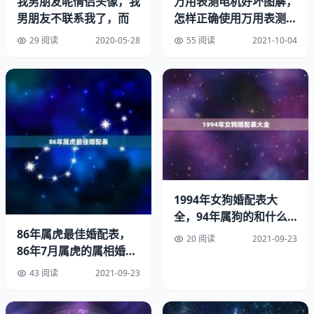
我男朋友呢情侣头像，我
万用表测电机好坏图解，
男朋友不联系我了，而
怎样正确使用万用表测量
电动机好坏。
29 阅读
2020-05-28
55 阅读
2021-10-04
然而，白羊座的独立和自信也会在他们的性格中占据重要的
地位。他们会对自己的想法和行动坚定不移，通常依赖自己
1994年女狗婚配表大
的力量去达成目标。他们喜欢冒险和尝试新事物，常常寻求
全，94年属狗的和什么
和挑战。这种勇敢和冒险精神使得他们在工作或个人生活中
属相最配
86年属虎最佳婚配表，
20 阅读
2021-09-23
充满活力和魅力。
86年7月属虎的属相婚配
表示
43 阅读
2021-09-23
总的来说，白羊座上升双子座的人是一个充满活力和创造力
的人。他们往往是聪明、机智、充满好奇心和冒险精神的个