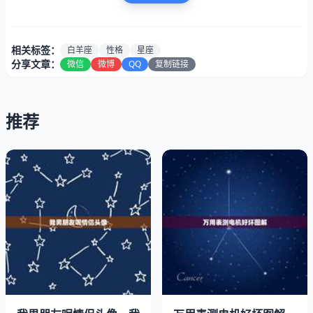
冒险精神。
像双子座一样，白羊座上升的人往往会表现出好奇心强和喜
相关标签：
白羊座
性格
星座
欢探索新事物的性格特征。他们很可能会是社交活动中的灵
分享文章：
微信
微博
QQ
复制链接
人物，因为他们的聪明、机智和善于沟通的特质使得他们能
够地与不同类型的人交往。这种灵活的性格特质也使得他们
推荐
适应能力很强，他们通常能够很快地适应新环境和新情况。
3月21日白羊座的上升星座