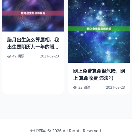
性。同时，他们也是自信、独立和坚定的人，喜欢用自己的
力量去实现目标。他们通常会吸引许多人的注意，因为他们
的灵活适应和社交技巧使得他们无论在什么情况下都能地与
人交往。总之，白羊座上升双子座的人是一个既有趣又有魅
力的人，不管你是和他们共事还是生活在一起，都会让你感
到愉快和充满活力。
腊月出生怎么算属相，我
出生是阴历九一年的腊月
根据星座学的说法，3月21日出生的人如果出生时正处于白
十一，阳历是九二年的一
49 阅读
2021-09-23
羊座上升的位置，则其上升星座为白羊座。这意味着他们可
月十
能具备白羊座所拥有的积极、勇敢、冒险、自信等个性特
网上免费算命很危险，网
征，并且表现出热情、富有朝气、善于和创新的能力。然
上 算命收费 违法吗
而，上升星座并不是人格的全部，还需要结合出生时的星
22 阅读
2021-09-23
座、行星位相等多个综合因素来分析。
无忧道客 © 2026 All Rights Reserved.