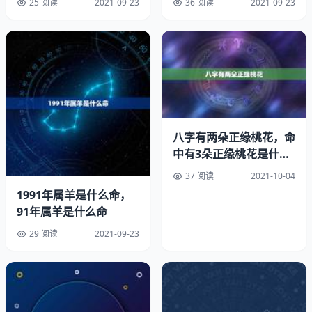
25 阅读
2021-09-23
36 阅读
2021-09-23
3、了解下他有哪方面的爱好，然后你找些相关书籍或信
息，使自己和老公有同步的共同语言。比如他的工作是汽车
营销的，那么你就了解下这个行业的一些东西，然后和他探
讨下，但切忌，聊天的时候不懂装懂。
4、没事的时候就经常抱抱他，亲亲他 专。男人有时候也像
小孩子似的，你表现出的很稀罕他，觉得他很帅，很可爱，
八字有两朵正缘桃花，命
他也会特开心，特乖的。
中有3朵正缘桃花是什么
意思？
37 阅读
2021-10-04
5、还一点，要在人前多夸老公，给他面子。人后的时候多
1991年属羊是什么命，
聊天，保 属持沟通上的畅通。
91年属羊是什么命
6、还一点，要在人前多夸老公，给他面子。比如在很多人
29 阅读
2021-09-23
或者朋友面前，就说“我老公可是好男人，特有责任感，对
我和孩子很有耐心的”。其实这是变相的给老公扣帽子，让
他想干点出格的举动，都不好意思。人后的时候多聊天，沟
通上的畅通。