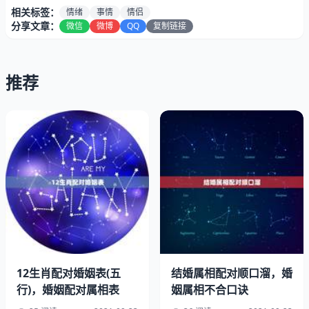
相关标签：
情绪
事情
情侣
分享文章：
微信
微博
QQ
复制链接
推荐
2、每天睡觉前，让他躺在床上，给他做做，的目的是表示
他工作很 累，希望他有个好身体，这样你们才能长长久
12生肖配对婚姻表(五
结婚属相配对顺口溜，婚
久，白头到老。每天的时候，轻声的和他沟通一些事情，循
行)，婚姻配对属相表
姻属相不合口诀
序渐进，别一下说很多，老公会烦的。