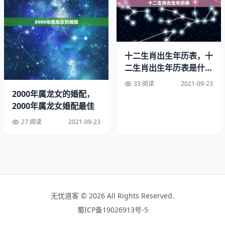
忌配属龙，鼠，家庭难有吉祥，逆境之象，事业不成，意外
之致，历经磨难。
生肖婚姻配对姻缘－属龙人；宜配属鼠，猴，鸡大吉，绨结
良缘，勤俭发迹，日刡，富贵取胜，苗裔继世。忌配属狗，
十二生肖出生年历表，十
避免柔顺终世，损坏别离，不得心安。
二生肖出生年历表是什
么？
33 阅读
2021-09-23
生肖婚姻配对姻缘－属蛇人；宜配属牛，鸡，大吉此中属相
2000年属龙女的婚配，
相配为福禄鸳鸯，文武双全，功业垂成，足立宝地，名利双
2000年属龙女婚配最佳
收，一生吉祥。忌配属猪，虎次之，家道虽无大的灾难和打
27 阅读
2021-09-23
败，但夫妻貌合神离，子息不周，灾厄百端，晚景不详。
12生肖配对婚姻表图。
生肖婚姻配对姻缘－属马人；宜配属虎，羊，狗大吉，夫妻
相敬，紫气东来，福乐仁爱，家道昌隆。忌配属鼠，牛人次
之，中年运气尚可，病弱短寿，难望吉祥，凶兆，一生操
无忧道客 © 2026 All Rights Reserved.
劳，配偶早丧，子女分头。
蜀ICP备19026913号-5