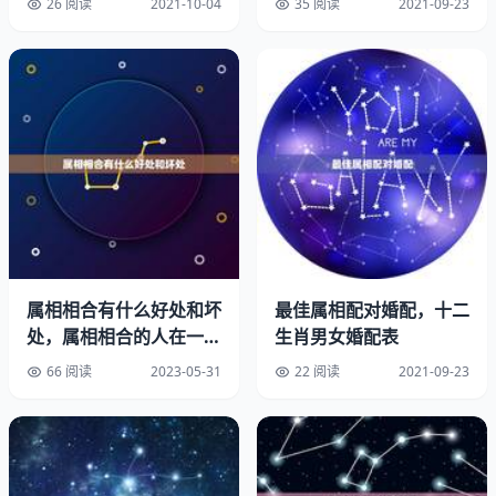
26 阅读
2021-10-04
35 阅读
2021-09-23
生肖婚姻配对姻缘－属鼠人；宜配属龙，猴，牛大吉，不谋
而合，富贵吉祥，万事易取胜，享福终身，别的属相次之。
忌配属马，兔，羊次之，避免富家，劫难并至，凶煞重重，
甚至骨肉，不得高兴。十二生肖婚姻配对表。
生肖婚姻配对姻缘－属牛人；宜配属鼠，蛇，鸡大吉，天作
良缘，家声大着振，财盛家宁，忌配属羊，马，狗次之，吉
凶各有甘苦共存，无进取心，里面多忧疑苦惨。
生肖婚姻配对姻缘－属虎人；宜配属马，狗，大吉，配属猪
属相相合有什么好处和坏
最佳属相配对婚配，十二
的吉凶各半，同心永结，北斗，家业终成，富贵荣华，苗
处，属相相合的人在一起
生肖男女婚配表
裔。忌配属猴，蛇次之，夫妻相克，或不和，愁苦不断，无
很好吗
取胜之望，有破财之兆，空虚清高。
66 阅读
2023-05-31
22 阅读
2021-09-23
生肖婚姻配对姻缘－属兔人；宜配属羊，狗，猪，功业功
绩，风调雨顺，专利兴家。