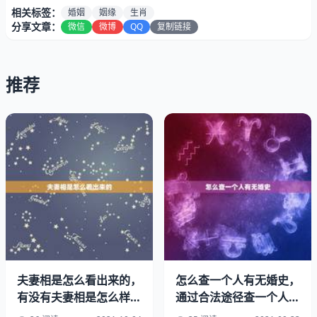
相关标签：
婚姻
姻缘
生肖
分享文章：
微信
微博
QQ
复制链接
推荐
夫妻相是怎么看出来的，
怎么查一个人有无婚史，
有没有夫妻相是怎么样看
通过合法途径查一个人的
生肖配对姻缘，十二生肖配对，指迷算命如下：
的？
婚史，找谁，具体咋整？