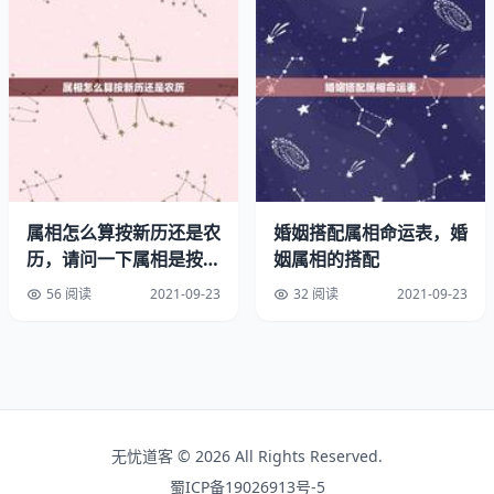
本表是以大配小，即男命宜配之女命，比如：男命癸丑年生
人宜配庚申年、辛酉年、甲子年生的女命。如女命癸丑年
(、)生的，就需从女命栏中找自己的生年，其所在的男命栏
便可配之男命，即癸丑女命宜配乙巳或戊申年生的男命。
此表的主要特点，是以男女年柱相生相合为主，不强求男女
大命相生，如果双方年柱相生相合，年命又相生，当然更
属相怎么算按新历还是农
婚姻搭配属相命运表，婚
好。如甲戌男配己卯妇，即年柱天地相合，又一个火命，一
历，请问一下属相是按农
姻属相的搭配
个土命，年命相生。
历还是阳历来算？
56 阅读
2021-09-23
32 阅读
2021-09-23
男命年配女命配对生辰八字。
辛巳配癸未、丙戌94山头火和96涧下水相配吗。
壬午配庚寅、辛卯最准的五行婚配大全表。
无忧道客 © 2026 All Rights Reserved.
癸未配甲申、乙酉、甲午
蜀ICP备19026913号-5