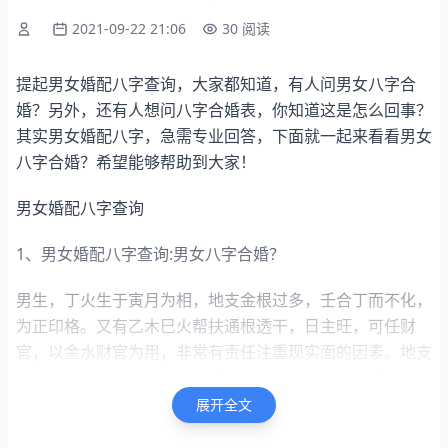
2021-09-22 21:06
30 阅读
提起男女婚配八字查询，大家都知道，有人问男女八字合
婚？另外，还有人想问八字合婚表，你知道这是怎么回事？
其实男女婚配八字，急需专业回答，下面就一起来看看男女
八字合婚？希望能够帮助到大家！
男女婚配八字查询
1、男女婚配八字查询:男女八字合婚？
男生，丁火生于寅月为相，地支金根过多，壬合丁而不化，
为正印格。又有乙木巳火帮扶通根透干，日主旺，可任财
官，以金水财官为用，非常有责任注重现实面的因素。地支
申寅冲，财来制印为喜。喜金水，忌木火。巳丑拱金，逢酉
则合金，所以夫妻宫合则为喜用，夫妻星辛金亦为喜用。明
展开全文
年辛丑年利于感情。