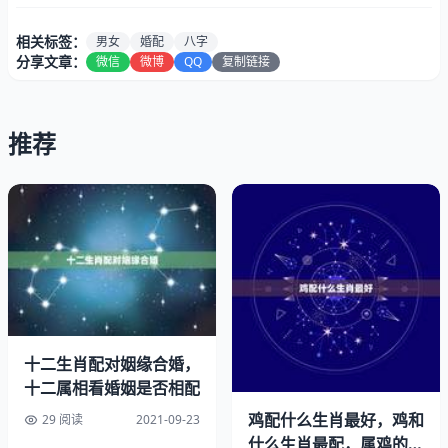
女生，辛金生于子月为休，为食神格。申子合水天干壬水伤
相关标签：
男女
婚配
八字
官重重，乍看有点爱玩任性，但是幸好有地支戊戌燥土正印
分享文章：
微信
微博
QQ
复制链接
有力制伤官生日主，全局则燥湿平衡。夫妻宫为未土燥土为
喜用。喜火土，忌水木。夫妻星为丙火，也为喜用。明年辛
丑年，印比扶身，合克子水为喜，也利于感情。但是年甲辰
推荐
年，甲木正财坏印，地支申子辰三合水局，一定一定要注意
收敛心性，不要玩太过了。
至于两个夫妻宫互相比较，这不是子平八字的思路，八字是
独立系统，不能跨系统作用，只能通过大运、微观环境和宏
观环境整体作用。最准的八字合婚免费。
2、男女婚配八字查询:八字合婚表
十二生肖配对姻缘合婚，
十二属相看婚姻是否相配
鸡配什么生肖最好，鸡和
29 阅读
2021-09-23
什么生肖最配，属鸡的最