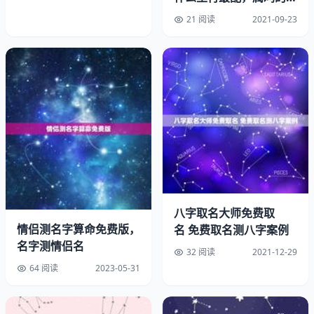
佳配偶，属鸡人的性格
21 阅读
2021-09-23
内容来自用户:陈晨
八字合婚速查表婚姻成败等八字合婚在很多人心里面都有很
强的可信度，交往前或者结婚前都会先拿双方的八字先测算
八字取名大师免费取
一下。男婚女配，是一件大事。男有阳，女为阴，男女都有
情侣测名字算命免费版，
名 免费取名测八字案例
金、木、水、火、土五种命。因此，男女婚配实质上阳五行
名字测情侣名
32 阅读
2021-12-29
相生相合的结果。如何看自己的爱情是否甜蜜?给出两个八
64 阅读
2023-05-31
字合婚表，朋友们可以自己好好对照一下：
个表是男配女婚年表：