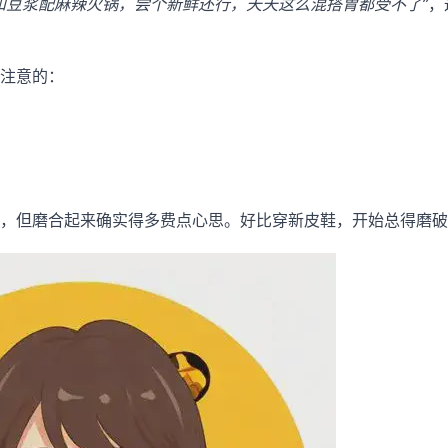
和豆浆配麻辣火锅，尝个新鲜还行，天天这么混搭胃都受不了”
，
注意的：
，但磨合起来确实得多费点心思。好比穿新皮鞋，开始总得磨破