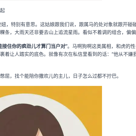
起
小虎妞，特别有意思。这姑娘跟我们说，跟属马的处对象就跟开碰
粿条，大雨天还非要去山上追流星雨。看似不着调的组合，偏偏
能接住你的疯劲儿才算门当户对”
。马啊狗啊这类属相，和虎的性
裹着让人踏实的底色。就像有次在私信里看到的话：“他从不嫌
憋屈，找个能陪你撒欢儿的主儿，日子怎么过都不拧巴。