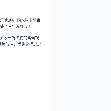
碰车似的。俩人周末能自
处了三年没红过脸。
子像一锅沸腾的鸳鸯锅
我脾气冲，反倒觉得虎虎